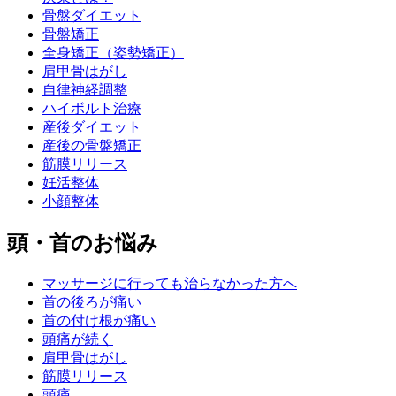
骨盤ダイエット
骨盤矯正
全身矯正（姿勢矯正）
肩甲骨はがし
自律神経調整
ハイボルト治療
産後ダイエット
産後の骨盤矯正
筋膜リリース
妊活整体
小顔整体
頭・首のお悩み
マッサージに行っても治らなかった方へ
首の後ろが痛い
首の付け根が痛い
頭痛が続く
肩甲骨はがし
筋膜リリース
頭痛