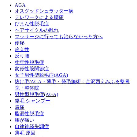
AGA
オスグッドシュラッター病
テレワークによる腰痛
びまん性脱毛症
ヘアサイクルの乱れ
マッサージに行っても治らなかった方へ
便秘
冷え性
反り腰
壮年性脱毛症
変形性股関節症
女子男性型脱毛症(AGA)
抜け毛/AGA・薄毛・発毛施術：金沢西えみふる整骨
院・整体院
男性型脱毛症(AGA)
発毛 シャンプー
肩痛
脂漏性脱毛症
腰が痛い
自律神経失調症
薄毛 原因