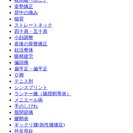
椎間板ヘルニア
姿勢矯正
背中の痛み
猫背
ストレートネック
四十肩・五十肩
小顔調整
産後の骨盤矯正
妊活整体
眼精疲労
偏頭痛
扁平足・偏平足
Ｏ脚
テニス肘
シンスプリント
ランナー膝（腸脛靭帯炎）
メニエール病
手のしびれ
股関節痛
腱鞘炎
ギックリ腰(急性腰痛症)
外反母趾