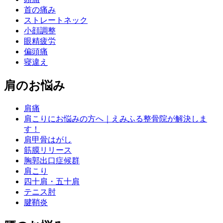
首の痛み
ストレートネック
小顔調整
眼精疲労
偏頭痛
寝違え
肩のお悩み
肩痛
肩こりにお悩みの方へ｜えみふる整骨院が解決しま
す！
肩甲骨はがし
筋膜リリース
胸郭出口症候群
肩こり
四十肩・五十肩
テニス肘
腱鞘炎