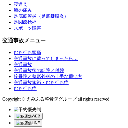
寝違え
膝の痛み
足底筋膜炎（足底腱膜炎）
足関節捻挫
スポーツ障害
交通事故メニュー
むち打ち頭痛
交通事故に遭ってしまったら…
交通事故
交通事故後の転院と併院
接骨院と整形外科の上手な通い方
交通事故施術・むち打ち症
むち打ち症
Copyright © えみふる整骨院グループ all rights reserved.