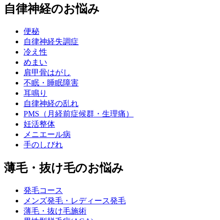
自律神経のお悩み
便秘
自律神経失調症
冷え性
めまい
肩甲骨はがし
不眠・睡眠障害
耳鳴り
自律神経の乱れ
PMS（月経前症候群・生理痛）
妊活整体
メニエール病
手のしびれ
薄毛・抜け毛のお悩み
発毛コース
メンズ発毛・レディース発毛
薄毛・抜け毛施術