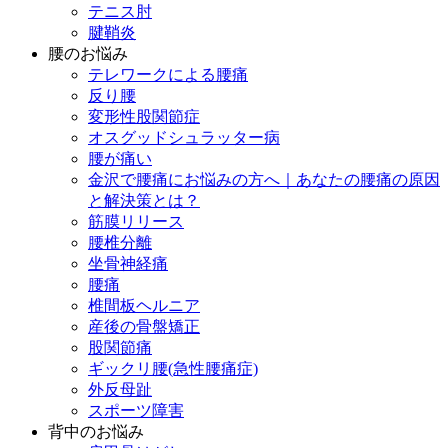
テニス肘
腱鞘炎
腰のお悩み
テレワークによる腰痛
反り腰
変形性股関節症
オスグッドシュラッター病
腰が痛い
金沢で腰痛にお悩みの方へ｜あなたの腰痛の原因
と解決策とは？
筋膜リリース
腰椎分離
坐骨神経痛
腰痛
椎間板ヘルニア
産後の骨盤矯正
股関節痛
ギックリ腰(急性腰痛症)
外反母趾
スポーツ障害
背中のお悩み