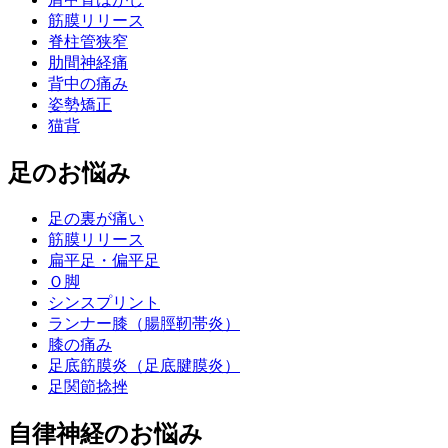
筋膜リリース
脊柱管狭窄
肋間神経痛
背中の痛み
姿勢矯正
猫背
足のお悩み
足の裏が痛い
筋膜リリース
扁平足・偏平足
Ｏ脚
シンスプリント
ランナー膝（腸脛靭帯炎）
膝の痛み
足底筋膜炎（足底腱膜炎）
足関節捻挫
自律神経のお悩み