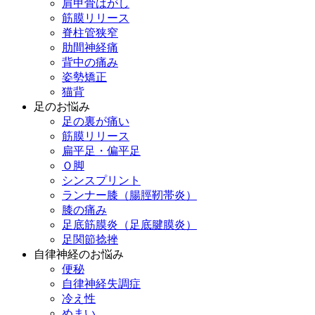
肩甲骨はがし
筋膜リリース
脊柱管狭窄
肋間神経痛
背中の痛み
姿勢矯正
猫背
足のお悩み
足の裏が痛い
筋膜リリース
扁平足・偏平足
Ｏ脚
シンスプリント
ランナー膝（腸脛靭帯炎）
膝の痛み
足底筋膜炎（足底腱膜炎）
足関節捻挫
自律神経のお悩み
便秘
自律神経失調症
冷え性
めまい