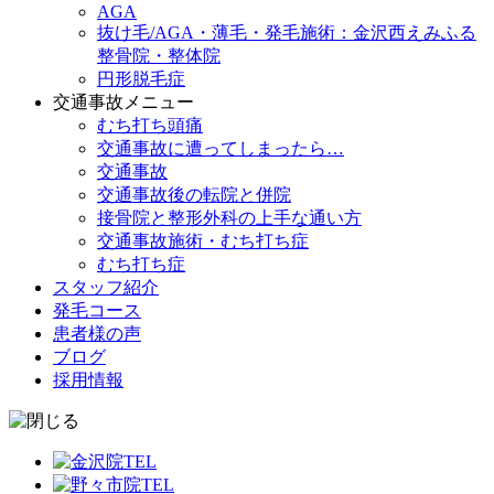
AGA
抜け毛/AGA・薄毛・発毛施術：金沢西えみふる
整骨院・整体院
円形脱毛症
交通事故メニュー
むち打ち頭痛
交通事故に遭ってしまったら…
交通事故
交通事故後の転院と併院
接骨院と整形外科の上手な通い方
交通事故施術・むち打ち症
むち打ち症
スタッフ紹介
発毛コース
患者様の声
ブログ
採用情報