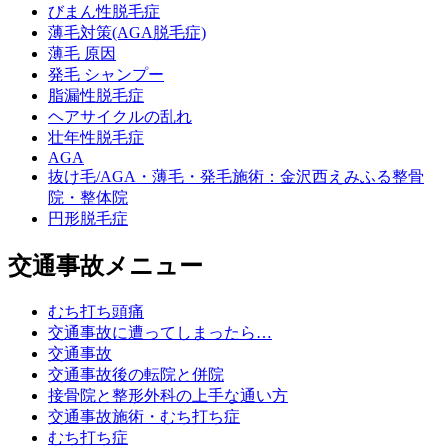
びまん性脱毛症
薄毛対策(AGA脱毛症)
薄毛 原因
発毛 シャンプー
脂漏性脱毛症
ヘアサイクルの乱れ
壮年性脱毛症
AGA
抜け毛/AGA・薄毛・発毛施術：金沢西えみふる整骨
院・整体院
円形脱毛症
交通事故メニュー
むち打ち頭痛
交通事故に遭ってしまったら…
交通事故
交通事故後の転院と併院
接骨院と整形外科の上手な通い方
交通事故施術・むち打ち症
むち打ち症