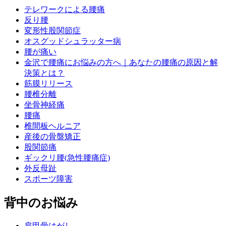
テレワークによる腰痛
反り腰
変形性股関節症
オスグッドシュラッター病
腰が痛い
金沢で腰痛にお悩みの方へ｜あなたの腰痛の原因と解
決策とは？
筋膜リリース
腰椎分離
坐骨神経痛
腰痛
椎間板ヘルニア
産後の骨盤矯正
股関節痛
ギックリ腰(急性腰痛症)
外反母趾
スポーツ障害
背中のお悩み
肩甲骨はがし