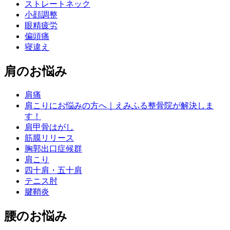
ストレートネック
小顔調整
眼精疲労
偏頭痛
寝違え
肩のお悩み
肩痛
肩こりにお悩みの方へ｜えみふる整骨院が解決しま
す！
肩甲骨はがし
筋膜リリース
胸郭出口症候群
肩こり
四十肩・五十肩
テニス肘
腱鞘炎
腰のお悩み