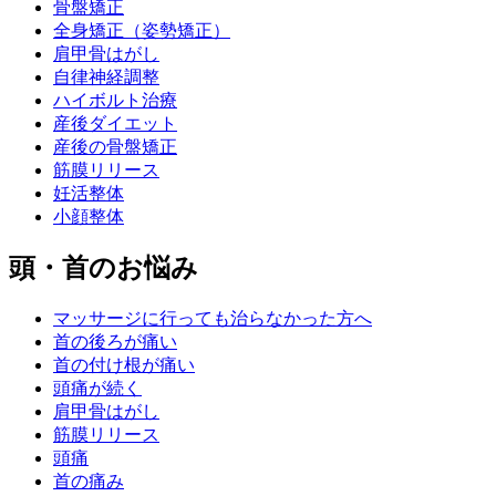
骨盤矯正
全身矯正（姿勢矯正）
肩甲骨はがし
自律神経調整
ハイボルト治療
産後ダイエット
産後の骨盤矯正
筋膜リリース
妊活整体
小顔整体
頭・首のお悩み
マッサージに行っても治らなかった方へ
首の後ろが痛い
首の付け根が痛い
頭痛が続く
肩甲骨はがし
筋膜リリース
頭痛
首の痛み