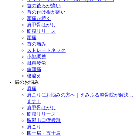
首の後ろが痛い
首の付け根が痛い
頭痛が続く
肩甲骨はがし
筋膜リリース
頭痛
首の痛み
ストレートネック
小顔調整
眼精疲労
偏頭痛
寝違え
肩のお悩み
肩痛
肩こりにお悩みの方へ｜えみふる整骨院が解決し
ます！
肩甲骨はがし
筋膜リリース
胸郭出口症候群
肩こり
四十肩・五十肩