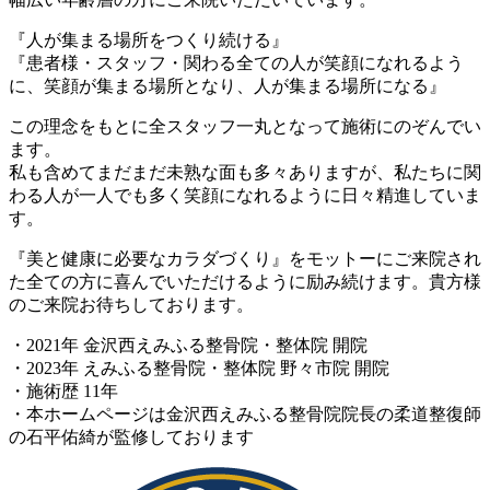
『人が集まる場所をつくり続ける』
『患者様・スタッフ・関わる全ての人が笑顔になれるよう
に、笑顔が集まる場所となり、人が集まる場所になる』
この理念をもとに全スタッフ一丸となって施術にのぞんでい
ます。
私も含めてまだまだ未熟な面も多々ありますが、私たちに関
わる人が一人でも多く笑顔になれるように日々精進していま
す。
『美と健康に必要なカラダづくり』
をモットーにご来院され
た全ての方に喜んでいただけるように励み続けます。貴方様
のご来院お待ちしております。
・2021年 金沢西えみふる整骨院・整体院 開院
・2023年 えみふる整骨院・整体院 野々市院 開院
・施術歴 11年
・本ホームページは金沢西えみふる整骨院院長の柔道整復師
の石平佑綺が監修しております