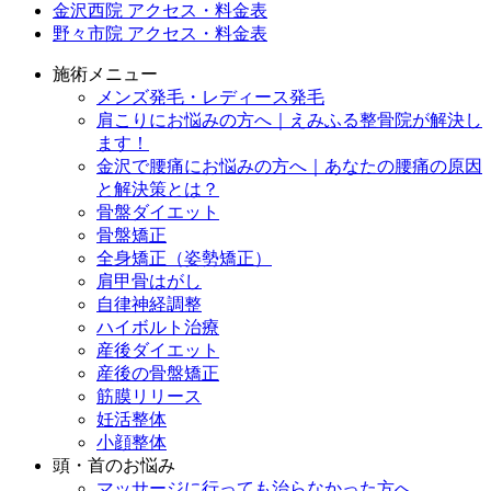
金沢西院 アクセス・料金表
野々市院 アクセス・料金表
施術メニュー
メンズ発毛・レディース発毛
肩こりにお悩みの方へ｜えみふる整骨院が解決し
ます！
金沢で腰痛にお悩みの方へ｜あなたの腰痛の原因
と解決策とは？
骨盤ダイエット
骨盤矯正
全身矯正（姿勢矯正）
肩甲骨はがし
自律神経調整
ハイボルト治療
産後ダイエット
産後の骨盤矯正
筋膜リリース
妊活整体
小顔整体
頭・首のお悩み
マッサージに行っても治らなかった方へ