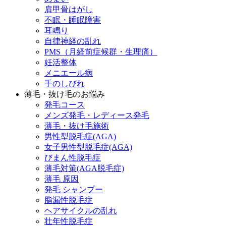
肩甲骨はがし
不眠・睡眠障害
耳鳴り
自律神経の乱れ
PMS（月経前症候群・生理痛）
妊活整体
メニエール病
手のしびれ
薄毛・抜け毛のお悩み
発毛コース
メンズ発毛・レディース発毛
薄毛・抜け毛施術
男性型脱毛症(AGA)
女子男性型脱毛症(AGA)
びまん性脱毛症
薄毛対策(AGA脱毛症)
薄毛 原因
発毛 シャンプー
脂漏性脱毛症
ヘアサイクルの乱れ
壮年性脱毛症