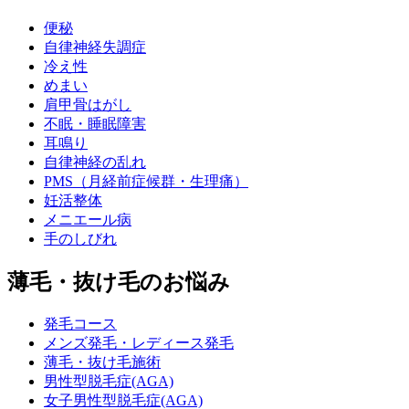
便秘
自律神経失調症
冷え性
めまい
肩甲骨はがし
不眠・睡眠障害
耳鳴り
自律神経の乱れ
PMS（月経前症候群・生理痛）
妊活整体
メニエール病
手のしびれ
薄毛・抜け毛のお悩み
発毛コース
メンズ発毛・レディース発毛
薄毛・抜け毛施術
男性型脱毛症(AGA)
女子男性型脱毛症(AGA)