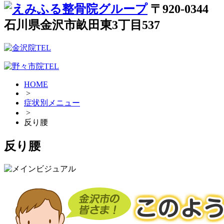
〒920-0344
石川県金沢市畝田東3丁目537
HOME
>
症状別メニュー
>
反り腰
反り腰