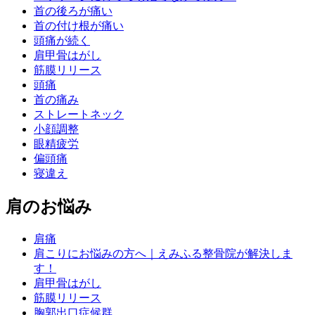
首の後ろが痛い
首の付け根が痛い
頭痛が続く
肩甲骨はがし
筋膜リリース
頭痛
首の痛み
ストレートネック
小顔調整
眼精疲労
偏頭痛
寝違え
肩のお悩み
肩痛
肩こりにお悩みの方へ｜えみふる整骨院が解決しま
す！
肩甲骨はがし
筋膜リリース
胸郭出口症候群