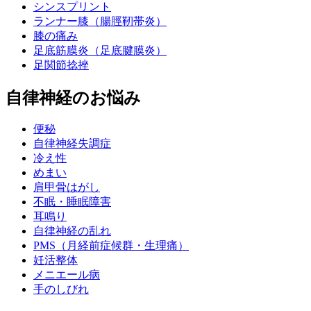
シンスプリント
ランナー膝（腸脛靭帯炎）
膝の痛み
足底筋膜炎（足底腱膜炎）
足関節捻挫
自律神経のお悩み
便秘
自律神経失調症
冷え性
めまい
肩甲骨はがし
不眠・睡眠障害
耳鳴り
自律神経の乱れ
PMS（月経前症候群・生理痛）
妊活整体
メニエール病
手のしびれ