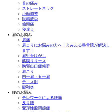
首の痛み
ストレートネック
小顔調整
眼精疲労
偏頭痛
寝違え
肩のお悩み
肩痛
肩こりにお悩みの方へ｜えみふる整骨院が解決し
ます！
肩甲骨はがし
筋膜リリース
胸郭出口症候群
肩こり
四十肩・五十肩
テニス肘
腱鞘炎
腰のお悩み
テレワークによる腰痛
反り腰
変形性股関節症