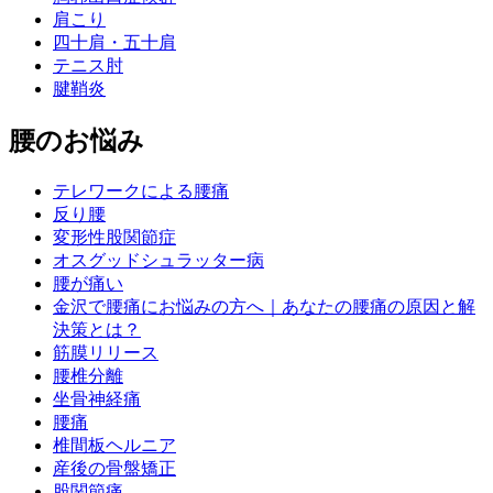
肩こり
四十肩・五十肩
テニス肘
腱鞘炎
腰のお悩み
テレワークによる腰痛
反り腰
変形性股関節症
オスグッドシュラッター病
腰が痛い
金沢で腰痛にお悩みの方へ｜あなたの腰痛の原因と解
決策とは？
筋膜リリース
腰椎分離
坐骨神経痛
腰痛
椎間板ヘルニア
産後の骨盤矯正
股関節痛