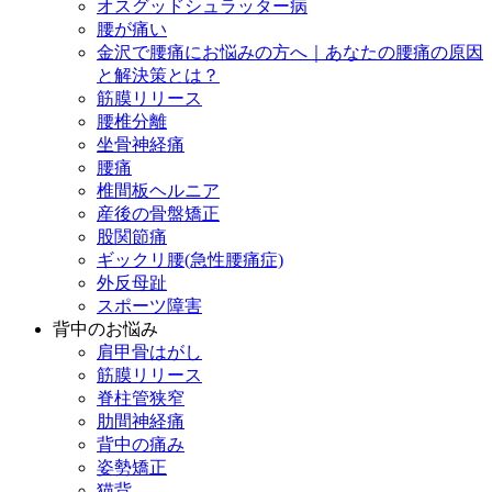
オスグッドシュラッター病
腰が痛い
金沢で腰痛にお悩みの方へ｜あなたの腰痛の原因
と解決策とは？
筋膜リリース
腰椎分離
坐骨神経痛
腰痛
椎間板ヘルニア
産後の骨盤矯正
股関節痛
ギックリ腰(急性腰痛症)
外反母趾
スポーツ障害
背中のお悩み
肩甲骨はがし
筋膜リリース
脊柱管狭窄
肋間神経痛
背中の痛み
姿勢矯正
猫背