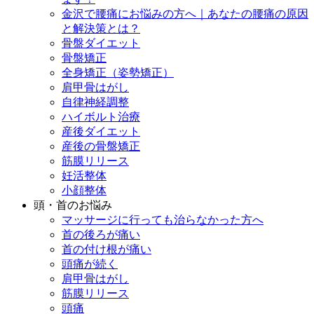
金沢で腰痛にお悩みの方へ｜あなたの腰痛の原因
と解決策とは？
骨盤ダイエット
骨盤矯正
全身矯正（姿勢矯正）
肩甲骨はがし
自律神経調整
ハイボルト治療
産後ダイエット
産後の骨盤矯正
筋膜リリース
妊活整体
小顔整体
頭・首のお悩み
マッサージに行っても治らなかった方へ
首の後ろが痛い
首の付け根が痛い
頭痛が続く
肩甲骨はがし
筋膜リリース
頭痛