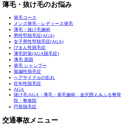
薄毛・抜け毛のお悩み
発毛コース
メンズ発毛・レディース発毛
薄毛・抜け毛施術
男性型脱毛症(AGA)
女子男性型脱毛症(AGA)
びまん性脱毛症
薄毛対策(AGA脱毛症)
薄毛 原因
発毛 シャンプー
脂漏性脱毛症
ヘアサイクルの乱れ
壮年性脱毛症
AGA
抜け毛/AGA・薄毛・発毛施術：金沢西えみふる整骨
院・整体院
円形脱毛症
交通事故メニュー