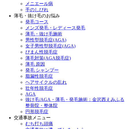
メニエール病
手のしびれ
薄毛・抜け毛のお悩み
発毛コース
メンズ発毛・レディース発毛
薄毛・抜け毛施術
男性型脱毛症(AGA)
女子男性型脱毛症(AGA)
びまん性脱毛症
薄毛対策(AGA脱毛症)
薄毛 原因
発毛 シャンプー
脂漏性脱毛症
ヘアサイクルの乱れ
壮年性脱毛症
AGA
抜け毛/AGA・薄毛・発毛施術：金沢西えみふる
整骨院・整体院
円形脱毛症
交通事故メニュー
むち打ち頭痛