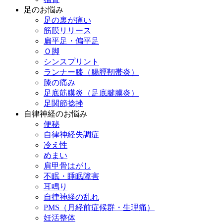
足のお悩み
足の裏が痛い
筋膜リリース
扁平足・偏平足
Ｏ脚
シンスプリント
ランナー膝（腸脛靭帯炎）
膝の痛み
足底筋膜炎（足底腱膜炎）
足関節捻挫
自律神経のお悩み
便秘
自律神経失調症
冷え性
めまい
肩甲骨はがし
不眠・睡眠障害
耳鳴り
自律神経の乱れ
PMS（月経前症候群・生理痛）
妊活整体