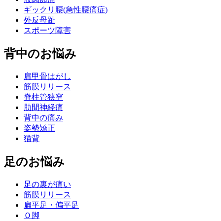
ギックリ腰(急性腰痛症)
外反母趾
スポーツ障害
背中のお悩み
肩甲骨はがし
筋膜リリース
脊柱管狭窄
肋間神経痛
背中の痛み
姿勢矯正
猫背
足のお悩み
足の裏が痛い
筋膜リリース
扁平足・偏平足
Ｏ脚