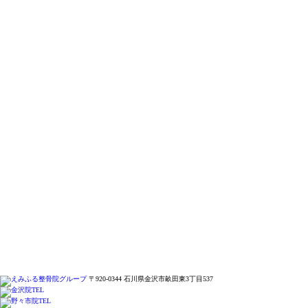
〒920-0344 石川県金沢市畝田東3丁目537