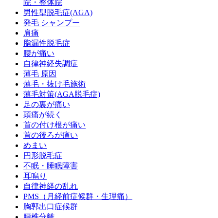
院・整体院
男性型脱毛症(AGA)
発毛 シャンプー
肩痛
脂漏性脱毛症
腰が痛い
自律神経失調症
薄毛 原因
薄毛・抜け毛施術
薄毛対策(AGA脱毛症)
足の裏が痛い
頭痛が続く
首の付け根が痛い
首の後ろが痛い
めまい
円形脱毛症
不眠・睡眠障害
耳鳴り
自律神経の乱れ
PMS（月経前症候群・生理痛）
胸郭出口症候群
腰椎分離