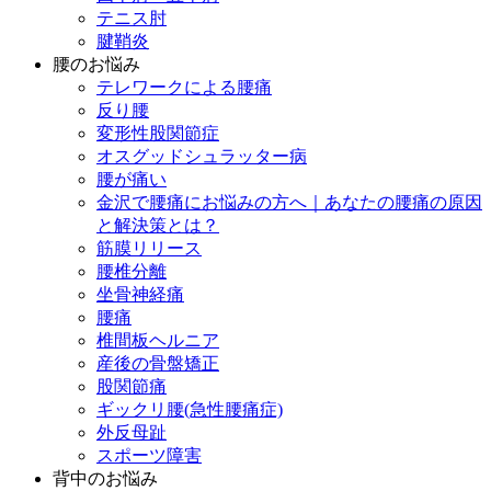
テニス肘
腱鞘炎
腰のお悩み
テレワークによる腰痛
反り腰
変形性股関節症
オスグッドシュラッター病
腰が痛い
金沢で腰痛にお悩みの方へ｜あなたの腰痛の原因
と解決策とは？
筋膜リリース
腰椎分離
坐骨神経痛
腰痛
椎間板ヘルニア
産後の骨盤矯正
股関節痛
ギックリ腰(急性腰痛症)
外反母趾
スポーツ障害
背中のお悩み