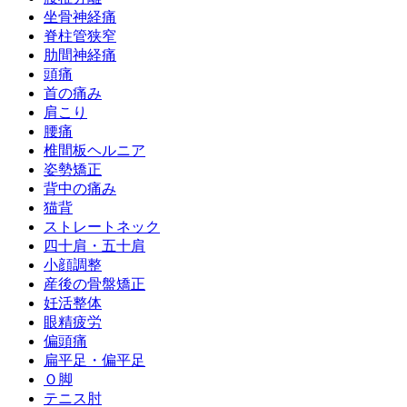
坐骨神経痛
脊柱管狭窄
肋間神経痛
頭痛
首の痛み
肩こり
腰痛
椎間板ヘルニア
姿勢矯正
背中の痛み
猫背
ストレートネック
四十肩・五十肩
小顔調整
産後の骨盤矯正
妊活整体
眼精疲労
偏頭痛
扁平足・偏平足
Ｏ脚
テニス肘