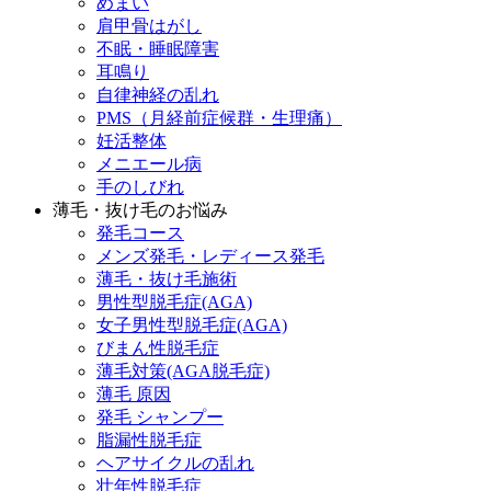
めまい
肩甲骨はがし
不眠・睡眠障害
耳鳴り
自律神経の乱れ
PMS（月経前症候群・生理痛）
妊活整体
メニエール病
手のしびれ
薄毛・抜け毛のお悩み
発毛コース
メンズ発毛・レディース発毛
薄毛・抜け毛施術
男性型脱毛症(AGA)
女子男性型脱毛症(AGA)
びまん性脱毛症
薄毛対策(AGA脱毛症)
薄毛 原因
発毛 シャンプー
脂漏性脱毛症
ヘアサイクルの乱れ
壮年性脱毛症