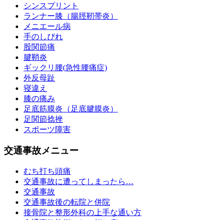
シンスプリント
ランナー膝（腸脛靭帯炎）
メニエール病
手のしびれ
股関節痛
腱鞘炎
ギックリ腰(急性腰痛症)
外反母趾
寝違え
膝の痛み
足底筋膜炎（足底腱膜炎）
足関節捻挫
スポーツ障害
交通事故メニュー
むち打ち頭痛
交通事故に遭ってしまったら…
交通事故
交通事故後の転院と併院
接骨院と整形外科の上手な通い方