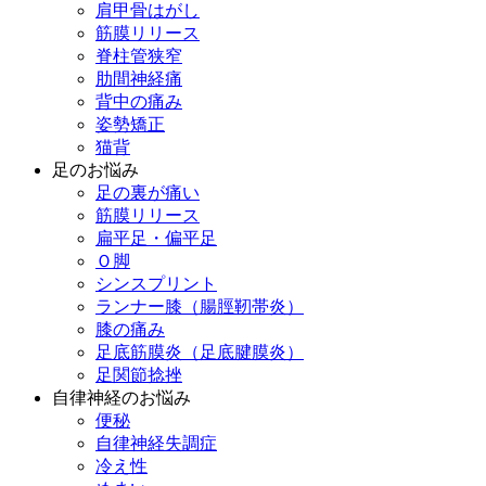
肩甲骨はがし
筋膜リリース
脊柱管狭窄
肋間神経痛
背中の痛み
姿勢矯正
猫背
足のお悩み
足の裏が痛い
筋膜リリース
扁平足・偏平足
Ｏ脚
シンスプリント
ランナー膝（腸脛靭帯炎）
膝の痛み
足底筋膜炎（足底腱膜炎）
足関節捻挫
自律神経のお悩み
便秘
自律神経失調症
冷え性