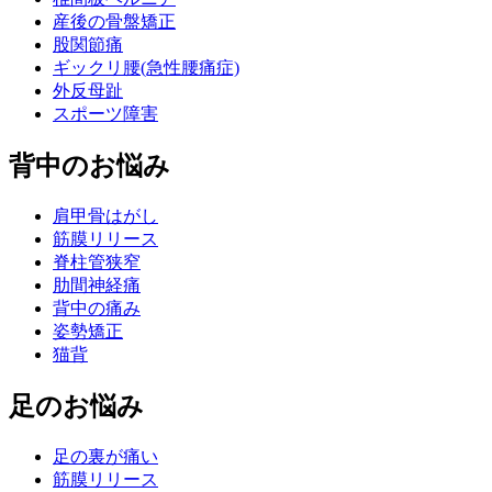
産後の骨盤矯正
股関節痛
ギックリ腰(急性腰痛症)
外反母趾
スポーツ障害
背中のお悩み
肩甲骨はがし
筋膜リリース
脊柱管狭窄
肋間神経痛
背中の痛み
姿勢矯正
猫背
足のお悩み
足の裏が痛い
筋膜リリース