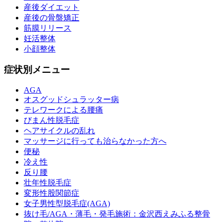
産後ダイエット
産後の骨盤矯正
筋膜リリース
妊活整体
小顔整体
症状別メニュー
AGA
オスグッドシュラッター病
テレワークによる腰痛
びまん性脱毛症
ヘアサイクルの乱れ
マッサージに行っても治らなかった方へ
便秘
冷え性
反り腰
壮年性脱毛症
変形性股関節症
女子男性型脱毛症(AGA)
抜け毛/AGA・薄毛・発毛施術：金沢西えみふる整骨