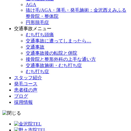
AGA
抜け毛/AGA・薄毛・発毛施術：金沢西えみふる
整骨院・整体院
円形脱毛症
交通事故メニュー
むち打ち頭痛
交通事故に遭ってしまったら…
交通事故
交通事故後の転院と併院
接骨院と整形外科の上手な通い方
交通事故施術・むち打ち症
むち打ち症
スタッフ紹介
発毛コース
患者様の声
ブログ
採用情報