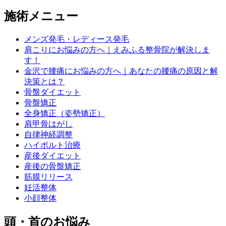
施術メニュー
メンズ発毛・レディース発毛
肩こりにお悩みの方へ｜えみふる整骨院が解決しま
す！
金沢で腰痛にお悩みの方へ｜あなたの腰痛の原因と解
決策とは？
骨盤ダイエット
骨盤矯正
全身矯正（姿勢矯正）
肩甲骨はがし
自律神経調整
ハイボルト治療
産後ダイエット
産後の骨盤矯正
筋膜リリース
妊活整体
小顔整体
頭・首のお悩み