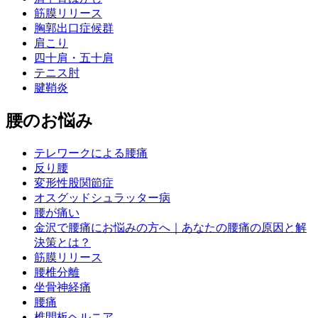
筋膜リリース
胸郭出口症候群
肩こり
四十肩・五十肩
テニス肘
腱鞘炎
腰のお悩み
テレワークによる腰痛
反り腰
変形性股関節症
オスグッドシュラッター病
腰が痛い
金沢で腰痛にお悩みの方へ｜あなたの腰痛の原因と解
決策とは？
筋膜リリース
腰椎分離
坐骨神経痛
腰痛
椎間板ヘルニア