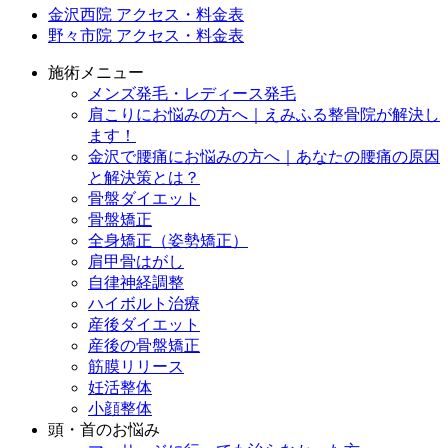
金沢西院 アクセス・料金表
野々市院 アクセス・料金表
施術メニュー
メンズ発毛・レディース発毛
肩こりにお悩みの方へ｜えみふる整骨院が解決し
ます！
金沢で腰痛にお悩みの方へ｜あなたの腰痛の原因
と解決策とは？
骨盤ダイエット
骨盤矯正
全身矯正（姿勢矯正）
肩甲骨はがし
自律神経調整
ハイボルト治療
産後ダイエット
産後の骨盤矯正
筋膜リリース
妊活整体
小顔整体
頭・首のお悩み