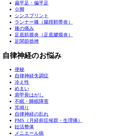
扁平足・偏平足
Ｏ脚
シンスプリント
ランナー膝（腸脛靭帯炎）
膝の痛み
足底筋膜炎（足底腱膜炎）
足関節捻挫
自律神経のお悩み
便秘
自律神経失調症
冷え性
めまい
肩甲骨はがし
不眠・睡眠障害
耳鳴り
自律神経の乱れ
PMS（月経前症候群・生理痛）
妊活整体
メニエール病