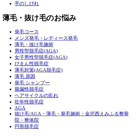
手のしびれ
薄毛・抜け毛のお悩み
発毛コース
メンズ発毛・レディース発毛
薄毛・抜け毛施術
男性型脱毛症(AGA)
女子男性型脱毛症(AGA)
びまん性脱毛症
薄毛対策(AGA脱毛症)
薄毛 原因
発毛 シャンプー
脂漏性脱毛症
ヘアサイクルの乱れ
壮年性脱毛症
AGA
抜け毛/AGA・薄毛・発毛施術：金沢西えみふる整骨
院・整体院
円形脱毛症