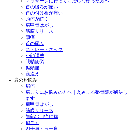
マッサージに行っても治らなかった方へ
首の後ろが痛い
首の付け根が痛い
頭痛が続く
肩甲骨はがし
筋膜リリース
頭痛
首の痛み
ストレートネック
小顔調整
眼精疲労
偏頭痛
寝違え
肩のお悩み
肩痛
肩こりにお悩みの方へ｜えみふる整骨院が解決し
ます！
肩甲骨はがし
筋膜リリース
胸郭出口症候群
肩こり
四十肩・五十肩