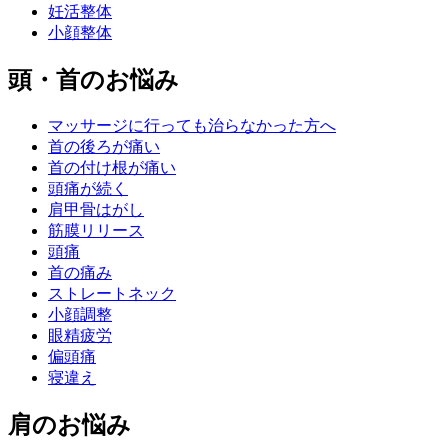
妊活整体
小顔整体
頭・首のお悩み
マッサージに行っても治らなかった方へ
首の後ろが痛い
首の付け根が痛い
頭痛が続く
肩甲骨はがし
筋膜リリース
頭痛
首の痛み
ストレートネック
小顔調整
眼精疲労
偏頭痛
寝違え
肩のお悩み