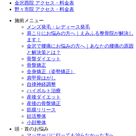
金沢西院 アクセス・料金表
野々市院 アクセス・料金表
施術メニュー
メンズ発毛・レディース発毛
肩こりにお悩みの方へ｜えみふる整骨院が解決し
ます！
金沢で腰痛にお悩みの方へ｜あなたの腰痛の原因
と解決策とは？
骨盤ダイエット
骨盤矯正
全身矯正（姿勢矯正）
肩甲骨はがし
自律神経調整
ハイボルト治療
産後ダイエット
産後の骨盤矯正
筋膜リリース
妊活整体
小顔整体
頭・首のお悩み
マッサージに行っても治らなかった方へ