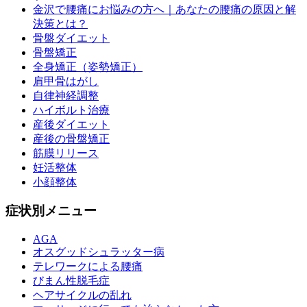
金沢で腰痛にお悩みの方へ｜あなたの腰痛の原因と解
決策とは？
骨盤ダイエット
骨盤矯正
全身矯正（姿勢矯正）
肩甲骨はがし
自律神経調整
ハイボルト治療
産後ダイエット
産後の骨盤矯正
筋膜リリース
妊活整体
小顔整体
症状別メニュー
AGA
オスグッドシュラッター病
テレワークによる腰痛
びまん性脱毛症
ヘアサイクルの乱れ