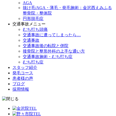
AGA
抜け毛/AGA・薄毛・発毛施術：金沢西えみふる
整骨院・整体院
円形脱毛症
交通事故メニュー
むち打ち頭痛
交通事故に遭ってしまったら…
交通事故
交通事故後の転院と併院
接骨院と整形外科の上手な通い方
交通事故施術・むち打ち症
むち打ち症
スタッフ紹介
発毛コース
患者様の声
ブログ
採用情報