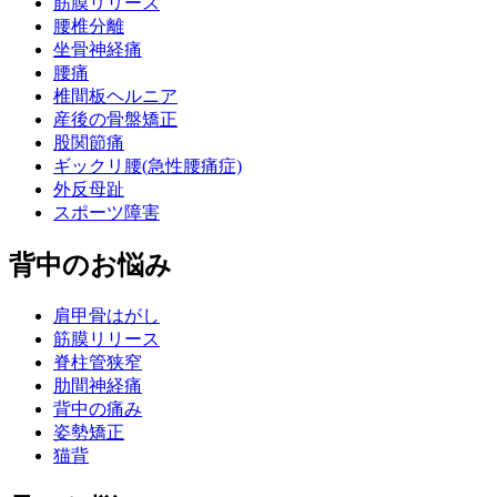
筋膜リリース
腰椎分離
坐骨神経痛
腰痛
椎間板ヘルニア
産後の骨盤矯正
股関節痛
ギックリ腰(急性腰痛症)
外反母趾
スポーツ障害
背中のお悩み
肩甲骨はがし
筋膜リリース
脊柱管狭窄
肋間神経痛
背中の痛み
姿勢矯正
猫背