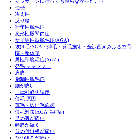
マッサージに行っても治らなかった方へ
便秘
冷え性
反り腰
壮年性脱毛症
変形性股関節症
女子男性型脱毛症(AGA)
抜け毛/AGA・薄毛・発毛施術：金沢西えみふる整骨
院・整体院
男性型脱毛症(AGA)
発毛 シャンプー
肩痛
脂漏性脱毛症
腰が痛い
自律神経失調症
薄毛 原因
薄毛・抜け毛施術
薄毛対策(AGA脱毛症)
足の裏が痛い
頭痛が続く
首の付け根が痛い
首の後ろが痛い