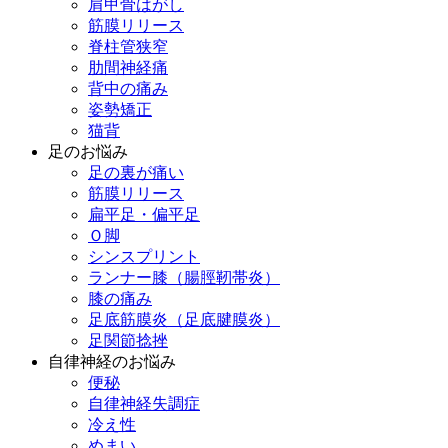
肩甲骨はがし
筋膜リリース
脊柱管狭窄
肋間神経痛
背中の痛み
姿勢矯正
猫背
足のお悩み
足の裏が痛い
筋膜リリース
扁平足・偏平足
Ｏ脚
シンスプリント
ランナー膝（腸脛靭帯炎）
膝の痛み
足底筋膜炎（足底腱膜炎）
足関節捻挫
自律神経のお悩み
便秘
自律神経失調症
冷え性
めまい