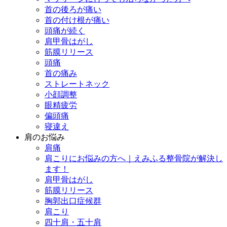
首の後ろが痛い
首の付け根が痛い
頭痛が続く
肩甲骨はがし
筋膜リリース
頭痛
首の痛み
ストレートネック
小顔調整
眼精疲労
偏頭痛
寝違え
肩のお悩み
肩痛
肩こりにお悩みの方へ｜えみふる整骨院が解決し
ます！
肩甲骨はがし
筋膜リリース
胸郭出口症候群
肩こり
四十肩・五十肩