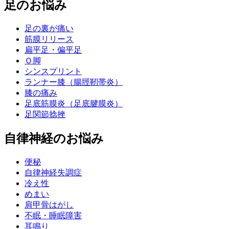
足のお悩み
足の裏が痛い
筋膜リリース
扁平足・偏平足
Ｏ脚
シンスプリント
ランナー膝（腸脛靭帯炎）
膝の痛み
足底筋膜炎（足底腱膜炎）
足関節捻挫
自律神経のお悩み
便秘
自律神経失調症
冷え性
めまい
肩甲骨はがし
不眠・睡眠障害
耳鳴り