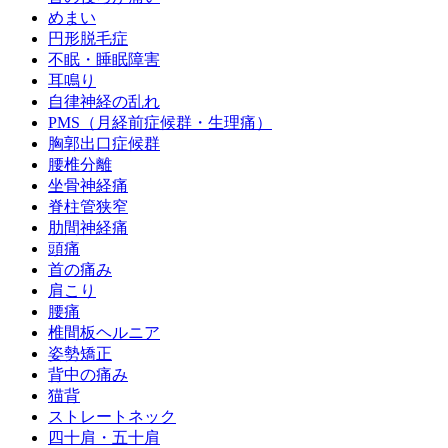
めまい
円形脱毛症
不眠・睡眠障害
耳鳴り
自律神経の乱れ
PMS（月経前症候群・生理痛）
胸郭出口症候群
腰椎分離
坐骨神経痛
脊柱管狭窄
肋間神経痛
頭痛
首の痛み
肩こり
腰痛
椎間板ヘルニア
姿勢矯正
背中の痛み
猫背
ストレートネック
四十肩・五十肩