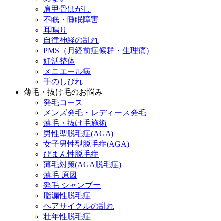
肩甲骨はがし
不眠・睡眠障害
耳鳴り
自律神経の乱れ
PMS（月経前症候群・生理痛）
妊活整体
メニエール病
手のしびれ
薄毛・抜け毛のお悩み
発毛コース
メンズ発毛・レディース発毛
薄毛・抜け毛施術
男性型脱毛症(AGA)
女子男性型脱毛症(AGA)
びまん性脱毛症
薄毛対策(AGA脱毛症)
薄毛 原因
発毛 シャンプー
脂漏性脱毛症
ヘアサイクルの乱れ
壮年性脱毛症