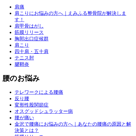
肩痛
肩こりにお悩みの方へ｜えみふる整骨院が解決しま
す！
肩甲骨はがし
筋膜リリース
胸郭出口症候群
肩こり
四十肩・五十肩
テニス肘
腱鞘炎
腰のお悩み
テレワークによる腰痛
反り腰
変形性股関節症
オスグッドシュラッター病
腰が痛い
金沢で腰痛にお悩みの方へ｜あなたの腰痛の原因と解
決策とは？