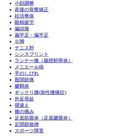
小顔調整
産後の骨盤矯正
妊活整体
眼精疲労
偏頭痛
扁平足・偏平足
Ｏ脚
テニス肘
シンスプリント
ランナー膝（腸脛靭帯炎）
メニエール病
手のしびれ
股関節痛
腱鞘炎
ギックリ腰(急性腰痛症)
外反母趾
寝違え
膝の痛み
足底筋膜炎（足底腱膜炎）
足関節捻挫
スポーツ障害