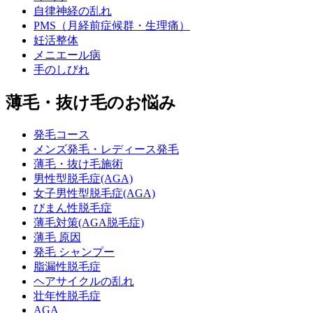
自律神経の乱れ
PMS（月経前症候群・生理痛）
妊活整体
メニエール病
手のしびれ
薄毛・抜け毛のお悩み
発毛コース
メンズ発毛・レディース発毛
薄毛・抜け毛施術
男性型脱毛症(AGA)
女子男性型脱毛症(AGA)
びまん性脱毛症
薄毛対策(AGA脱毛症)
薄毛 原因
発毛 シャンプー
脂漏性脱毛症
ヘアサイクルの乱れ
壮年性脱毛症
AGA