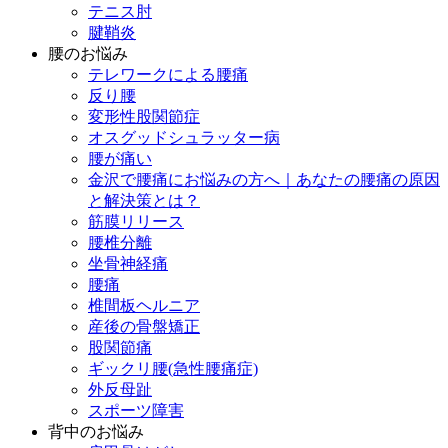
テニス肘
腱鞘炎
腰のお悩み
テレワークによる腰痛
反り腰
変形性股関節症
オスグッドシュラッター病
腰が痛い
金沢で腰痛にお悩みの方へ｜あなたの腰痛の原因
と解決策とは？
筋膜リリース
腰椎分離
坐骨神経痛
腰痛
椎間板ヘルニア
産後の骨盤矯正
股関節痛
ギックリ腰(急性腰痛症)
外反母趾
スポーツ障害
背中のお悩み