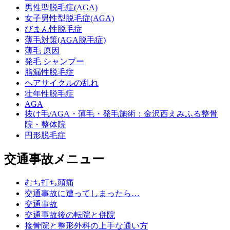
男性型脱毛症(AGA)
女子男性型脱毛症(AGA)
びまん性脱毛症
薄毛対策(AGA脱毛症)
薄毛 原因
発毛 シャンプー
脂漏性脱毛症
ヘアサイクルの乱れ
壮年性脱毛症
AGA
抜け毛/AGA・薄毛・発毛施術：金沢西えみふる整骨
院・整体院
円形脱毛症
交通事故メニュー
むち打ち頭痛
交通事故に遭ってしまったら…
交通事故
交通事故後の転院と併院
接骨院と整形外科の上手な通い方