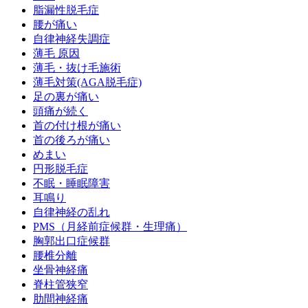
脂漏性脱毛症
腰が痛い
自律神経失調症
薄毛 原因
薄毛・抜け毛施術
薄毛対策(AGA脱毛症)
足の裏が痛い
頭痛が続く
首の付け根が痛い
首の後ろが痛い
めまい
円形脱毛症
不眠・睡眠障害
耳鳴り
自律神経の乱れ
PMS（月経前症候群・生理痛）
胸郭出口症候群
腰椎分離
坐骨神経痛
脊柱管狭窄
肋間神経痛