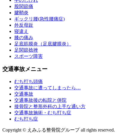
手のしびれ
股関節痛
腱鞘炎
ギックリ腰(急性腰痛症)
外反母趾
寝違え
膝の痛み
足底筋膜炎（足底腱膜炎）
足関節捻挫
スポーツ障害
交通事故メニュー
むち打ち頭痛
交通事故に遭ってしまったら…
交通事故
交通事故後の転院と併院
接骨院と整形外科の上手な通い方
交通事故施術・むち打ち症
むち打ち症
Copyright © えみふる整骨院グループ all rights reserved.