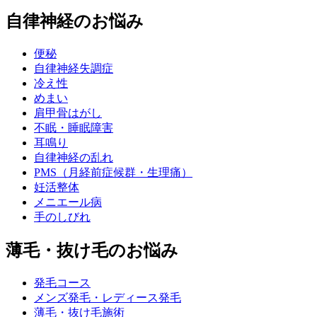
自律神経のお悩み
便秘
自律神経失調症
冷え性
めまい
肩甲骨はがし
不眠・睡眠障害
耳鳴り
自律神経の乱れ
PMS（月経前症候群・生理痛）
妊活整体
メニエール病
手のしびれ
薄毛・抜け毛のお悩み
発毛コース
メンズ発毛・レディース発毛
薄毛・抜け毛施術