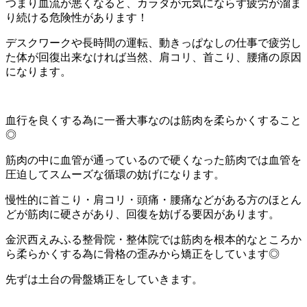
つまり血流が悪くなると、カラダが元気にならず疲労が溜ま
り続ける危険性があります！
デスクワークや長時間の運転、動きっぱなしの仕事で疲労し
た体が回復出来なければ当然、肩コリ、首こり、腰痛の原因
になります。
血行を良くする為に一番大事なのは筋肉を柔らかくすること
◎
筋肉の中に血管が通っているので硬くなった筋肉では血管を
圧迫してスムーズな循環の妨げになります。
慢性的に首こり・肩コリ・頭痛・腰痛などがある方のほとん
どが筋肉に硬さがあり、回復を妨げる要因があります。
金沢西えみふる整骨院・整体院では筋肉を根本的なところか
ら柔らかくする為に骨格の歪みから矯正をしています◎
先ずは土台の骨盤矯正をしていきます。