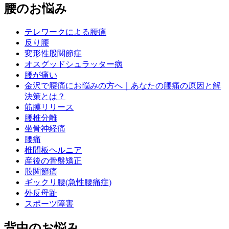
腰のお悩み
テレワークによる腰痛
反り腰
変形性股関節症
オスグッドシュラッター病
腰が痛い
金沢で腰痛にお悩みの方へ｜あなたの腰痛の原因と解
決策とは？
筋膜リリース
腰椎分離
坐骨神経痛
腰痛
椎間板ヘルニア
産後の骨盤矯正
股関節痛
ギックリ腰(急性腰痛症)
外反母趾
スポーツ障害
背中のお悩み