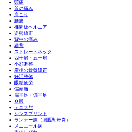
頭痛
首の痛み
肩こり
腰痛
椎間板ヘルニア
姿勢矯正
背中の痛み
猫背
ストレートネック
四十肩・五十肩
小顔調整
産後の骨盤矯正
妊活整体
眼精疲労
偏頭痛
扁平足・偏平足
Ｏ脚
テニス肘
シンスプリント
ランナー膝（腸脛靭帯炎）
メニエール病