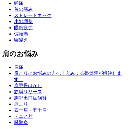
頭痛
首の痛み
ストレートネック
小顔調整
眼精疲労
偏頭痛
寝違え
肩のお悩み
肩痛
肩こりにお悩みの方へ｜えみふる整骨院が解決しま
す！
肩甲骨はがし
筋膜リリース
胸郭出口症候群
肩こり
四十肩・五十肩
テニス肘
腱鞘炎