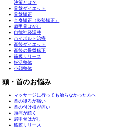
決策とは？
骨盤ダイエット
骨盤矯正
全身矯正（姿勢矯正）
肩甲骨はがし
自律神経調整
ハイボルト治療
産後ダイエット
産後の骨盤矯正
筋膜リリース
妊活整体
小顔整体
頭・首のお悩み
マッサージに行っても治らなかった方へ
首の後ろが痛い
首の付け根が痛い
頭痛が続く
肩甲骨はがし
筋膜リリース