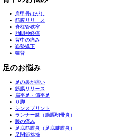
肩甲骨はがし
筋膜リリース
脊柱管狭窄
肋間神経痛
背中の痛み
姿勢矯正
猫背
足のお悩み
足の裏が痛い
筋膜リリース
扁平足・偏平足
Ｏ脚
シンスプリント
ランナー膝（腸脛靭帯炎）
膝の痛み
足底筋膜炎（足底腱膜炎）
足関節捻挫