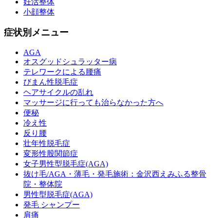
妊活整体
小顔整体
症状別メニュー
AGA
オスグッドシュラッター病
テレワークによる腰痛
びまん性脱毛症
ヘアサイクルの乱れ
マッサージに行っても治らなかった方へ
便秘
冷え性
反り腰
壮年性脱毛症
変形性股関節症
女子男性型脱毛症(AGA)
抜け毛/AGA・薄毛・発毛施術：金沢西えみふる整骨
院・整体院
男性型脱毛症(AGA)
発毛 シャンプー
肩痛