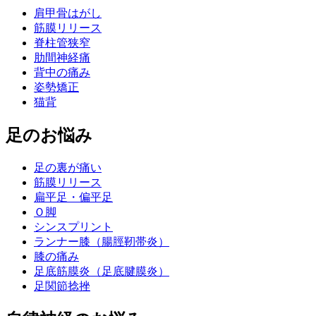
肩甲骨はがし
筋膜リリース
脊柱管狭窄
肋間神経痛
背中の痛み
姿勢矯正
猫背
足のお悩み
足の裏が痛い
筋膜リリース
扁平足・偏平足
Ｏ脚
シンスプリント
ランナー膝（腸脛靭帯炎）
膝の痛み
足底筋膜炎（足底腱膜炎）
足関節捻挫