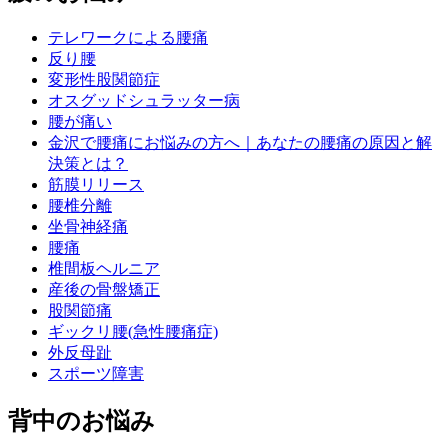
テレワークによる腰痛
反り腰
変形性股関節症
オスグッドシュラッター病
腰が痛い
金沢で腰痛にお悩みの方へ｜あなたの腰痛の原因と解
決策とは？
筋膜リリース
腰椎分離
坐骨神経痛
腰痛
椎間板ヘルニア
産後の骨盤矯正
股関節痛
ギックリ腰(急性腰痛症)
外反母趾
スポーツ障害
背中のお悩み