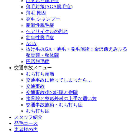
びまん性脱毛症
薄毛対策(AGA脱毛症)
薄毛 原因
発毛 シャンプー
脂漏性脱毛症
ヘアサイクルの乱れ
壮年性脱毛症
AGA
抜け毛/AGA・薄毛・発毛施術：金沢西えみふる
整骨院・整体院
円形脱毛症
交通事故メニュー
むち打ち頭痛
交通事故に遭ってしまったら…
交通事故
交通事故後の転院と併院
接骨院と整形外科の上手な通い方
交通事故施術・むち打ち症
むち打ち症
スタッフ紹介
発毛コース
患者様の声