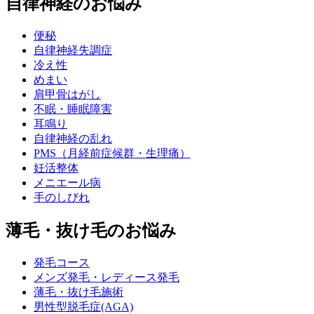
自律神経のお悩み
便秘
自律神経失調症
冷え性
めまい
肩甲骨はがし
不眠・睡眠障害
耳鳴り
自律神経の乱れ
PMS（月経前症候群・生理痛）
妊活整体
メニエール病
手のしびれ
薄毛・抜け毛のお悩み
発毛コース
メンズ発毛・レディース発毛
薄毛・抜け毛施術
男性型脱毛症(AGA)