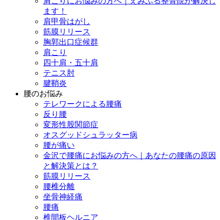
肩こりにお悩みの方へ｜えみふる整骨院が解決し
ます！
肩甲骨はがし
筋膜リリース
胸郭出口症候群
肩こり
四十肩・五十肩
テニス肘
腱鞘炎
腰のお悩み
テレワークによる腰痛
反り腰
変形性股関節症
オスグッドシュラッター病
腰が痛い
金沢で腰痛にお悩みの方へ｜あなたの腰痛の原因
と解決策とは？
筋膜リリース
腰椎分離
坐骨神経痛
腰痛
椎間板ヘルニア