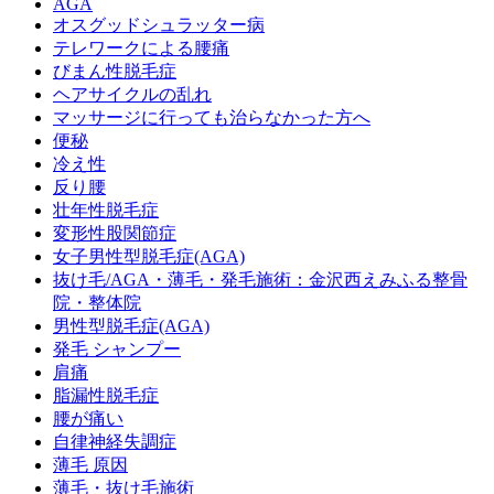
AGA
オスグッドシュラッター病
テレワークによる腰痛
びまん性脱毛症
ヘアサイクルの乱れ
マッサージに行っても治らなかった方へ
便秘
冷え性
反り腰
壮年性脱毛症
変形性股関節症
女子男性型脱毛症(AGA)
抜け毛/AGA・薄毛・発毛施術：金沢西えみふる整骨
院・整体院
男性型脱毛症(AGA)
発毛 シャンプー
肩痛
脂漏性脱毛症
腰が痛い
自律神経失調症
薄毛 原因
薄毛・抜け毛施術