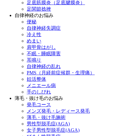
足底筋膜炎（足底腱膜炎）
足関節捻挫
自律神経のお悩み
便秘
自律神経失調症
冷え性
めまい
肩甲骨はがし
不眠・睡眠障害
耳鳴り
自律神経の乱れ
PMS（月経前症候群・生理痛）
妊活整体
メニエール病
手のしびれ
薄毛・抜け毛のお悩み
発毛コース
メンズ発毛・レディース発毛
薄毛・抜け毛施術
男性型脱毛症(AGA)
女子男性型脱毛症(AGA)