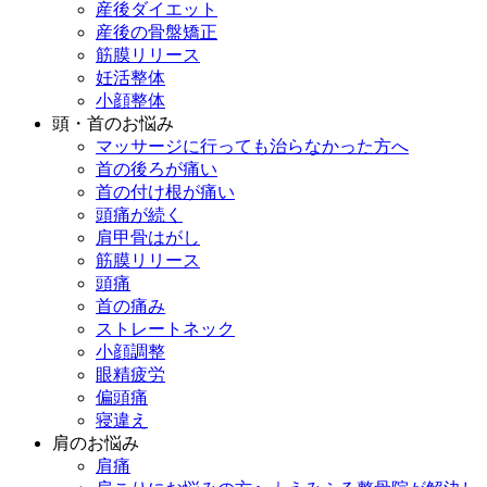
産後ダイエット
産後の骨盤矯正
筋膜リリース
妊活整体
小顔整体
頭・首のお悩み
マッサージに行っても治らなかった方へ
首の後ろが痛い
首の付け根が痛い
頭痛が続く
肩甲骨はがし
筋膜リリース
頭痛
首の痛み
ストレートネック
小顔調整
眼精疲労
偏頭痛
寝違え
肩のお悩み
肩痛