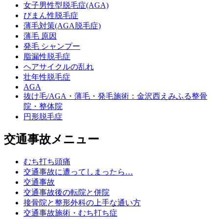
女子男性型脱毛症(AGA)
びまん性脱毛症
薄毛対策(AGA脱毛症)
薄毛 原因
発毛 シャンプー
脂漏性脱毛症
ヘアサイクルの乱れ
壮年性脱毛症
AGA
抜け毛/AGA・薄毛・発毛施術：金沢西えみふる整骨
院・整体院
円形脱毛症
交通事故メニュー
むち打ち頭痛
交通事故に遭ってしまったら…
交通事故
交通事故後の転院と併院
接骨院と整形外科の上手な通い方
交通事故施術・むち打ち症