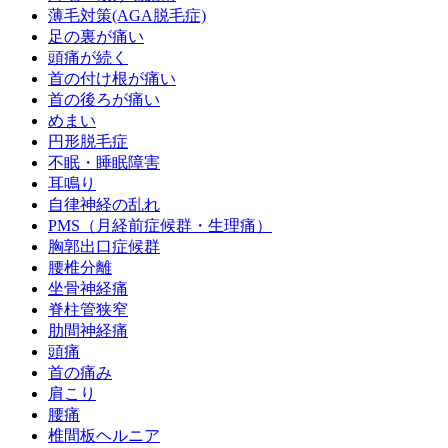
薄毛対策(AGA脱毛症)
足の裏が痛い
頭痛が続く
首の付け根が痛い
首の後ろが痛い
めまい
円形脱毛症
不眠・睡眠障害
耳鳴り
自律神経の乱れ
PMS（月経前症候群・生理痛）
胸郭出口症候群
腰椎分離
坐骨神経痛
脊柱管狭窄
肋間神経痛
頭痛
首の痛み
肩こり
腰痛
椎間板ヘルニア