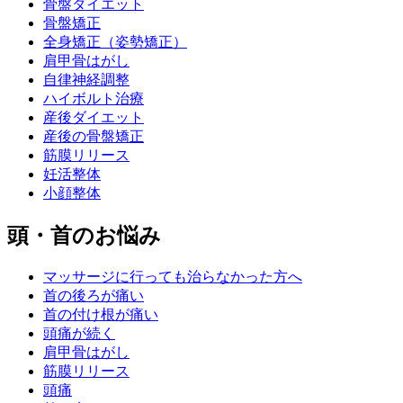
骨盤ダイエット
骨盤矯正
全身矯正（姿勢矯正）
肩甲骨はがし
自律神経調整
ハイボルト治療
産後ダイエット
産後の骨盤矯正
筋膜リリース
妊活整体
小顔整体
頭・首のお悩み
マッサージに行っても治らなかった方へ
首の後ろが痛い
首の付け根が痛い
頭痛が続く
肩甲骨はがし
筋膜リリース
頭痛