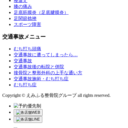
寝違え
膝の痛み
足底筋膜炎（足底腱膜炎）
足関節捻挫
スポーツ障害
交通事故メニュー
むち打ち頭痛
交通事故に遭ってしまったら…
交通事故
交通事故後の転院と併院
接骨院と整形外科の上手な通い方
交通事故施術・むち打ち症
むち打ち症
Copyright © えみふる整骨院グループ all rights reserved.