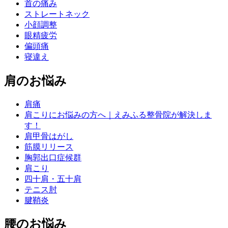
首の痛み
ストレートネック
小顔調整
眼精疲労
偏頭痛
寝違え
肩のお悩み
肩痛
肩こりにお悩みの方へ｜えみふる整骨院が解決しま
す！
肩甲骨はがし
筋膜リリース
胸郭出口症候群
肩こり
四十肩・五十肩
テニス肘
腱鞘炎
腰のお悩み