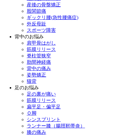
産後の骨盤矯正
股関節痛
ギックリ腰(急性腰痛症)
外反母趾
スポーツ障害
背中のお悩み
肩甲骨はがし
筋膜リリース
脊柱管狭窄
肋間神経痛
背中の痛み
姿勢矯正
猫背
足のお悩み
足の裏が痛い
筋膜リリース
扁平足・偏平足
Ｏ脚
シンスプリント
ランナー膝（腸脛靭帯炎）
膝の痛み