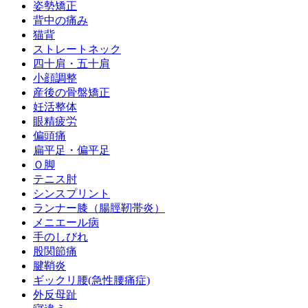
姿勢矯正
背中の痛み
猫背
ストレートネック
四十肩・五十肩
小顔調整
産後の骨盤矯正
妊活整体
眼精疲労
偏頭痛
扁平足・偏平足
Ｏ脚
テニス肘
シンスプリント
ランナー膝（腸脛靭帯炎）
メニエール病
手のしびれ
股関節痛
腱鞘炎
ギックリ腰(急性腰痛症)
外反母趾