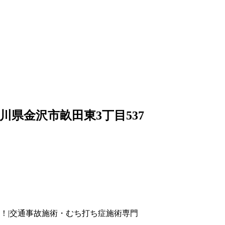
4 石川県金沢市畝田東3丁目537
！|交通事故施術・むち打ち症施術専門