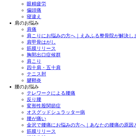
眼精疲労
偏頭痛
寝違え
肩のお悩み
肩痛
肩こりにお悩みの方へ｜えみふる整骨院が解決し
肩甲骨はがし
筋膜リリース
胸郭出口症候群
肩こり
四十肩・五十肩
テニス肘
腱鞘炎
腰のお悩み
テレワークによる腰痛
反り腰
変形性股関節症
オスグッドシュラッター病
腰が痛い
金沢で腰痛にお悩みの方へ｜あなたの腰痛の原因
筋膜リリース