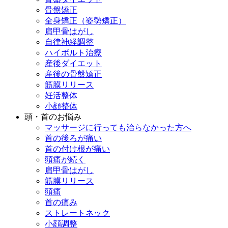
骨盤矯正
全身矯正（姿勢矯正）
肩甲骨はがし
自律神経調整
ハイボルト治療
産後ダイエット
産後の骨盤矯正
筋膜リリース
妊活整体
小顔整体
頭・首のお悩み
マッサージに行っても治らなかった方へ
首の後ろが痛い
首の付け根が痛い
頭痛が続く
肩甲骨はがし
筋膜リリース
頭痛
首の痛み
ストレートネック
小顔調整