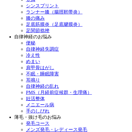
シンスプリント
ランナー膝（腸脛靭帯炎）
膝の痛み
足底筋膜炎（足底腱膜炎）
足関節捻挫
自律神経のお悩み
便秘
自律神経失調症
冷え性
めまい
肩甲骨はがし
不眠・睡眠障害
耳鳴り
自律神経の乱れ
PMS（月経前症候群・生理痛）
妊活整体
メニエール病
手のしびれ
薄毛・抜け毛のお悩み
発毛コース
メンズ発毛・レディース発毛