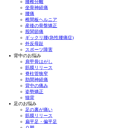
腰椎分離
坐骨神経痛
腰痛
椎間板ヘルニア
産後の骨盤矯正
股関節痛
ギックリ腰(急性腰痛症)
外反母趾
スポーツ障害
背中のお悩み
肩甲骨はがし
筋膜リリース
脊柱管狭窄
肋間神経痛
背中の痛み
姿勢矯正
猫背
足のお悩み
足の裏が痛い
筋膜リリース
扁平足・偏平足
Ｏ脚