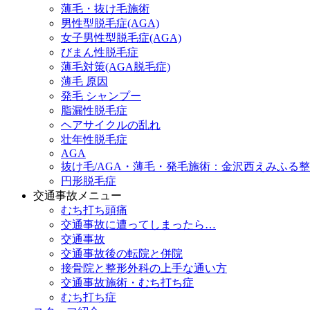
薄毛・抜け毛施術
男性型脱毛症(AGA)
女子男性型脱毛症(AGA)
びまん性脱毛症
薄毛対策(AGA脱毛症)
薄毛 原因
発毛 シャンプー
脂漏性脱毛症
ヘアサイクルの乱れ
壮年性脱毛症
AGA
抜け毛/AGA・薄毛・発毛施術：金沢西えみふる
円形脱毛症
交通事故メニュー
むち打ち頭痛
交通事故に遭ってしまったら…
交通事故
交通事故後の転院と併院
接骨院と整形外科の上手な通い方
交通事故施術・むち打ち症
むち打ち症