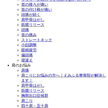
首の後ろが痛い
首の付け根が痛い
頭痛が続く
肩甲骨はがし
筋膜リリース
頭痛
首の痛み
ストレートネック
小顔調整
眼精疲労
偏頭痛
寝違え
肩のお悩み
肩痛
肩こりにお悩みの方へ｜えみふる整骨院が解決し
ます！
肩甲骨はがし
筋膜リリース
胸郭出口症候群
肩こり
四十肩・五十肩