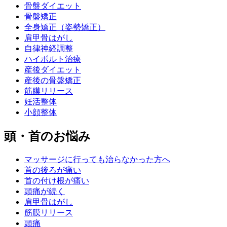
骨盤ダイエット
骨盤矯正
全身矯正（姿勢矯正）
肩甲骨はがし
自律神経調整
ハイボルト治療
産後ダイエット
産後の骨盤矯正
筋膜リリース
妊活整体
小顔整体
頭・首のお悩み
マッサージに行っても治らなかった方へ
首の後ろが痛い
首の付け根が痛い
頭痛が続く
肩甲骨はがし
筋膜リリース
頭痛