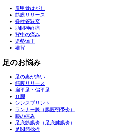
肩甲骨はがし
筋膜リリース
脊柱管狭窄
肋間神経痛
背中の痛み
姿勢矯正
猫背
足のお悩み
足の裏が痛い
筋膜リリース
扁平足・偏平足
Ｏ脚
シンスプリント
ランナー膝（腸脛靭帯炎）
膝の痛み
足底筋膜炎（足底腱膜炎）
足関節捻挫