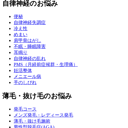
自律神経のお悩み
便秘
自律神経失調症
冷え性
めまい
肩甲骨はがし
不眠・睡眠障害
耳鳴り
自律神経の乱れ
PMS（月経前症候群・生理痛）
妊活整体
メニエール病
手のしびれ
薄毛・抜け毛のお悩み
発毛コース
メンズ発毛・レディース発毛
薄毛・抜け毛施術
男性型脱毛症(AGA)