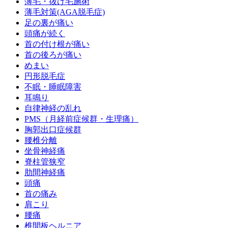
薄毛・抜け毛施術
薄毛対策(AGA脱毛症)
足の裏が痛い
頭痛が続く
首の付け根が痛い
首の後ろが痛い
めまい
円形脱毛症
不眠・睡眠障害
耳鳴り
自律神経の乱れ
PMS（月経前症候群・生理痛）
胸郭出口症候群
腰椎分離
坐骨神経痛
脊柱管狭窄
肋間神経痛
頭痛
首の痛み
肩こり
腰痛
椎間板ヘルニア