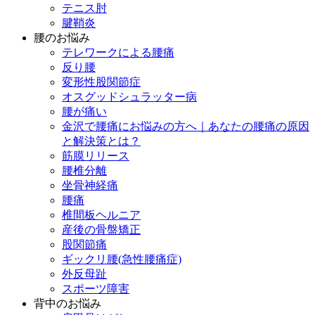
テニス肘
腱鞘炎
腰のお悩み
テレワークによる腰痛
反り腰
変形性股関節症
オスグッドシュラッター病
腰が痛い
金沢で腰痛にお悩みの方へ｜あなたの腰痛の原因
と解決策とは？
筋膜リリース
腰椎分離
坐骨神経痛
腰痛
椎間板ヘルニア
産後の骨盤矯正
股関節痛
ギックリ腰(急性腰痛症)
外反母趾
スポーツ障害
背中のお悩み