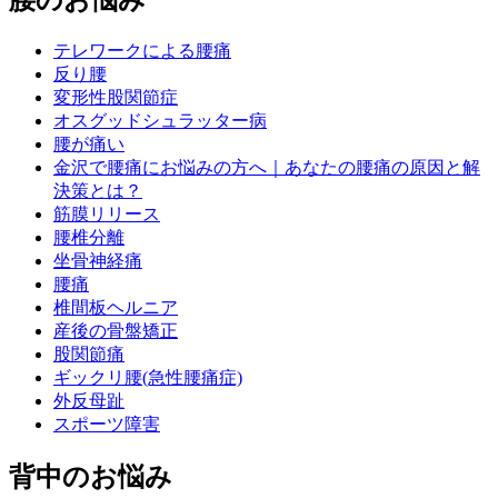
腰のお悩み
テレワークによる腰痛
反り腰
変形性股関節症
オスグッドシュラッター病
腰が痛い
金沢で腰痛にお悩みの方へ｜あなたの腰痛の原因と解
決策とは？
筋膜リリース
腰椎分離
坐骨神経痛
腰痛
椎間板ヘルニア
産後の骨盤矯正
股関節痛
ギックリ腰(急性腰痛症)
外反母趾
スポーツ障害
背中のお悩み