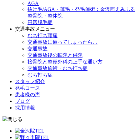
AGA
抜け毛/AGA・薄毛・発毛施術：金沢西えみふる
整骨院・整体院
円形脱毛症
交通事故メニュー
むち打ち頭痛
交通事故に遭ってしまったら…
交通事故
交通事故後の転院と併院
接骨院と整形外科の上手な通い方
交通事故施術・むち打ち症
むち打ち症
スタッフ紹介
発毛コース
患者様の声
ブログ
採用情報