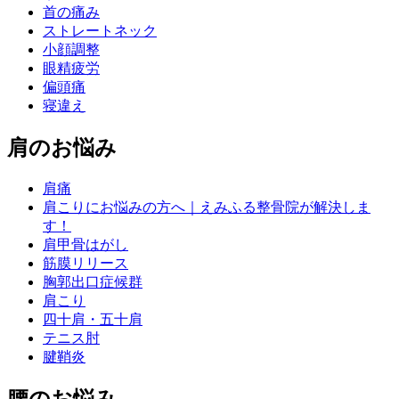
首の痛み
ストレートネック
小顔調整
眼精疲労
偏頭痛
寝違え
肩のお悩み
肩痛
肩こりにお悩みの方へ｜えみふる整骨院が解決しま
す！
肩甲骨はがし
筋膜リリース
胸郭出口症候群
肩こり
四十肩・五十肩
テニス肘
腱鞘炎