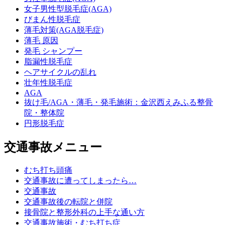
女子男性型脱毛症(AGA)
びまん性脱毛症
薄毛対策(AGA脱毛症)
薄毛 原因
発毛 シャンプー
脂漏性脱毛症
ヘアサイクルの乱れ
壮年性脱毛症
AGA
抜け毛/AGA・薄毛・発毛施術：金沢西えみふる整骨
院・整体院
円形脱毛症
交通事故メニュー
むち打ち頭痛
交通事故に遭ってしまったら…
交通事故
交通事故後の転院と併院
接骨院と整形外科の上手な通い方
交通事故施術・むち打ち症