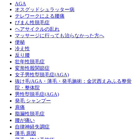
AGA
オスグッドシュラッター病
テレワークによる腰痛
びまん性脱毛症
ヘアサイクルの乱れ
マッサージに行っても治らなかった方へ
便秘
冷え性
反り腰
壮年性脱毛症
変形性股関節症
女子男性型脱毛症(AGA)
抜け毛/AGA・薄毛・発毛施術：金沢西えみふる整骨
院・整体院
男性型脱毛症(AGA)
発毛 シャンプー
肩痛
脂漏性脱毛症
腰が痛い
自律神経失調症
薄毛 原因