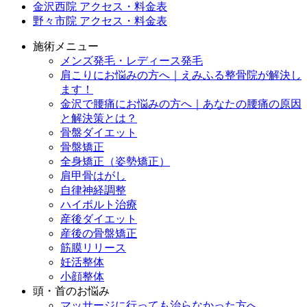
金沢西院 アクセス・料金表
野々市院 アクセス・料金表
施術メニュー
メンズ発毛・レディース発毛
肩こりにお悩みの方へ｜えみふる整骨院が解決し
ます！
金沢で腰痛にお悩みの方へ｜あなたの腰痛の原因
と解決策とは？
骨盤ダイエット
骨盤矯正
全身矯正（姿勢矯正）
肩甲骨はがし
自律神経調整
ハイボルト治療
産後ダイエット
産後の骨盤矯正
筋膜リリース
妊活整体
小顔整体
頭・首のお悩み
マッサージに行っても治らなかった方へ