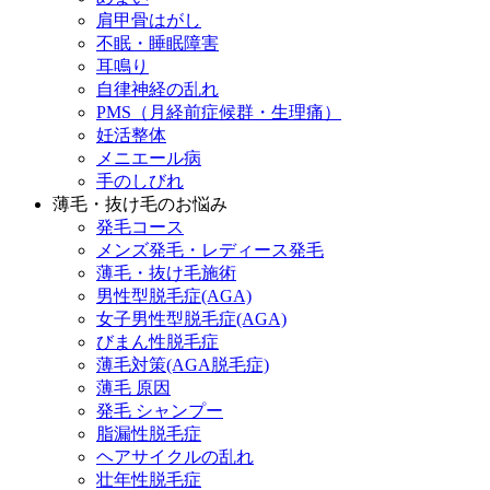
肩甲骨はがし
不眠・睡眠障害
耳鳴り
自律神経の乱れ
PMS（月経前症候群・生理痛）
妊活整体
メニエール病
手のしびれ
薄毛・抜け毛のお悩み
発毛コース
メンズ発毛・レディース発毛
薄毛・抜け毛施術
男性型脱毛症(AGA)
女子男性型脱毛症(AGA)
びまん性脱毛症
薄毛対策(AGA脱毛症)
薄毛 原因
発毛 シャンプー
脂漏性脱毛症
ヘアサイクルの乱れ
壮年性脱毛症