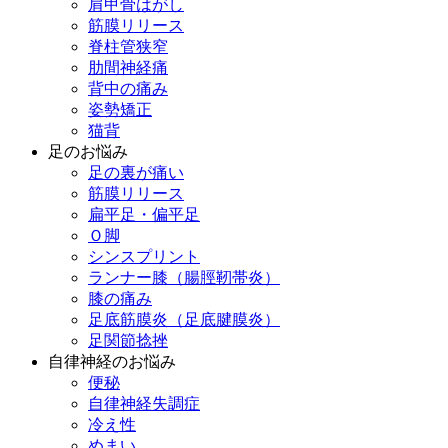
肩甲骨はがし
筋膜リリース
脊柱管狭窄
肋間神経痛
背中の痛み
姿勢矯正
猫背
足のお悩み
足の裏が痛い
筋膜リリース
扁平足・偏平足
Ｏ脚
シンスプリント
ランナー膝（腸脛靭帯炎）
膝の痛み
足底筋膜炎（足底腱膜炎）
足関節捻挫
自律神経のお悩み
便秘
自律神経失調症
冷え性
めまい