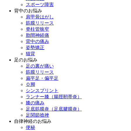
スポーツ障害
背中のお悩み
肩甲骨はがし
筋膜リリース
脊柱管狭窄
肋間神経痛
背中の痛み
姿勢矯正
猫背
足のお悩み
足の裏が痛い
筋膜リリース
扁平足・偏平足
Ｏ脚
シンスプリント
ランナー膝（腸脛靭帯炎）
膝の痛み
足底筋膜炎（足底腱膜炎）
足関節捻挫
自律神経のお悩み
便秘