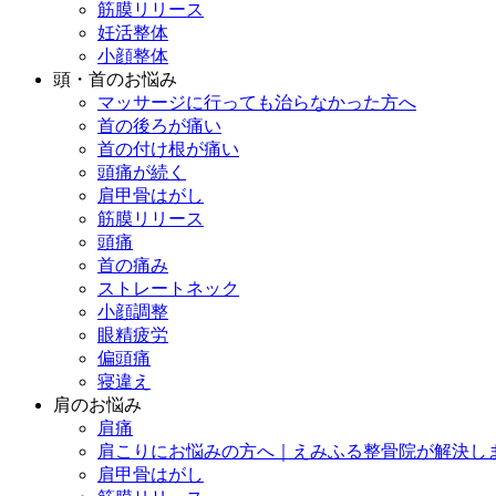
筋膜リリース
妊活整体
小顔整体
頭・首のお悩み
マッサージに行っても治らなかった方へ
首の後ろが痛い
首の付け根が痛い
頭痛が続く
肩甲骨はがし
筋膜リリース
頭痛
首の痛み
ストレートネック
小顔調整
眼精疲労
偏頭痛
寝違え
肩のお悩み
肩痛
肩こりにお悩みの方へ｜えみふる整骨院が解決し
肩甲骨はがし