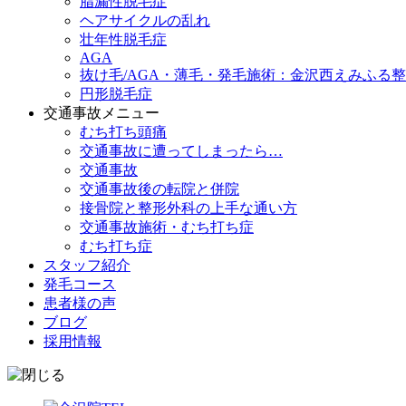
脂漏性脱毛症
ヘアサイクルの乱れ
壮年性脱毛症
AGA
抜け毛/AGA・薄毛・発毛施術：金沢西えみふる
円形脱毛症
交通事故メニュー
むち打ち頭痛
交通事故に遭ってしまったら…
交通事故
交通事故後の転院と併院
接骨院と整形外科の上手な通い方
交通事故施術・むち打ち症
むち打ち症
スタッフ紹介
発毛コース
患者様の声
ブログ
採用情報