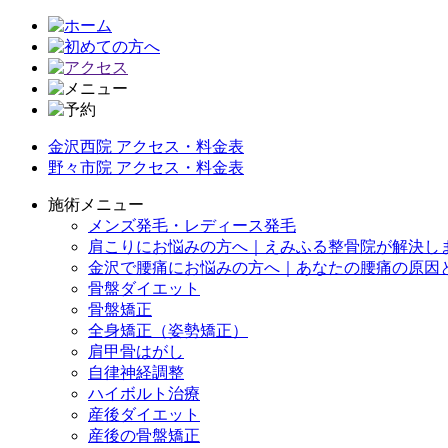
金沢西院 アクセス・料金表
野々市院 アクセス・料金表
施術メニュー
メンズ発毛・レディース発毛
肩こりにお悩みの方へ｜えみふる整骨院が解決し
金沢で腰痛にお悩みの方へ｜あなたの腰痛の原因
骨盤ダイエット
骨盤矯正
全身矯正（姿勢矯正）
肩甲骨はがし
自律神経調整
ハイボルト治療
産後ダイエット
産後の骨盤矯正