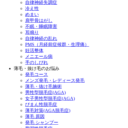
自律神経失調症
冷え性
めまい
肩甲骨はがし
不眠・睡眠障害
耳鳴り
自律神経の乱れ
PMS（月経前症候群・生理痛）
妊活整体
メニエール病
手のしびれ
薄毛・抜け毛のお悩み
発毛コース
メンズ発毛・レディース発毛
薄毛・抜け毛施術
男性型脱毛症(AGA)
女子男性型脱毛症(AGA)
びまん性脱毛症
薄毛対策(AGA脱毛症)
薄毛 原因
発毛 シャンプー