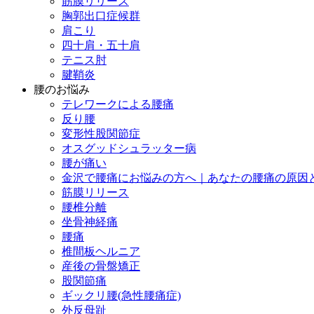
筋膜リリース
胸郭出口症候群
肩こり
四十肩・五十肩
テニス肘
腱鞘炎
腰のお悩み
テレワークによる腰痛
反り腰
変形性股関節症
オスグッドシュラッター病
腰が痛い
金沢で腰痛にお悩みの方へ｜あなたの腰痛の原因
筋膜リリース
腰椎分離
坐骨神経痛
腰痛
椎間板ヘルニア
産後の骨盤矯正
股関節痛
ギックリ腰(急性腰痛症)
外反母趾