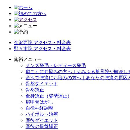
金沢西院 アクセス・料金表
野々市院 アクセス・料金表
施術メニュー
メンズ発毛・レディース発毛
肩こりにお悩みの方へ｜えみふる整骨院が解決し
金沢で腰痛にお悩みの方へ｜あなたの腰痛の原因
骨盤ダイエット
骨盤矯正
全身矯正（姿勢矯正）
肩甲骨はがし
自律神経調整
ハイボルト治療
産後ダイエット
産後の骨盤矯正