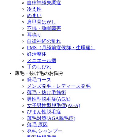
自律神経失調症
冷え性
めまい
肩甲骨はがし
不眠・睡眠障害
耳鳴り
自律神経の乱れ
PMS（月経前症候群・生理痛）
妊活整体
メニエール病
手のしびれ
薄毛・抜け毛のお悩み
発毛コース
メンズ発毛・レディース発毛
薄毛・抜け毛施術
男性型脱毛症(AGA)
女子男性型脱毛症(AGA)
びまん性脱毛症
薄毛対策(AGA脱毛症)
薄毛 原因
発毛 シャンプー