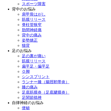
スポーツ障害
背中のお悩み
肩甲骨はがし
筋膜リリース
脊柱管狭窄
肋間神経痛
背中の痛み
姿勢矯正
猫背
足のお悩み
足の裏が痛い
筋膜リリース
扁平足・偏平足
Ｏ脚
シンスプリント
ランナー膝（腸脛靭帯炎）
膝の痛み
足底筋膜炎（足底腱膜炎）
足関節捻挫
自律神経のお悩み
便秘