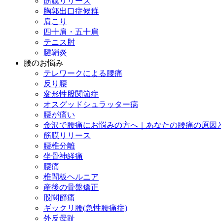
筋膜リリース
胸郭出口症候群
肩こり
四十肩・五十肩
テニス肘
腱鞘炎
腰のお悩み
テレワークによる腰痛
反り腰
変形性股関節症
オスグッドシュラッター病
腰が痛い
金沢で腰痛にお悩みの方へ｜あなたの腰痛の原因
筋膜リリース
腰椎分離
坐骨神経痛
腰痛
椎間板ヘルニア
産後の骨盤矯正
股関節痛
ギックリ腰(急性腰痛症)
外反母趾