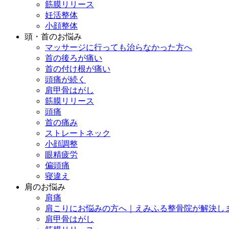
筋膜リリース
妊活整体
小顔整体
頭・首のお悩み
マッサージに行っても治らなかった方へ
首の後ろが痛い
首の付け根が痛い
頭痛が続く
肩甲骨はがし
筋膜リリース
頭痛
首の痛み
ストレートネック
小顔調整
眼精疲労
偏頭痛
寝違え
肩のお悩み
肩痛
肩こりにお悩みの方へ｜えみふる整骨院が解決し
肩甲骨はがし