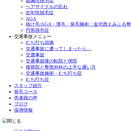
脂漏性脱毛症
ヘアサイクルの乱れ
壮年性脱毛症
AGA
抜け毛/AGA・薄毛・発毛施術：金沢西えみふる
円形脱毛症
交通事故メニュー
むち打ち頭痛
交通事故に遭ってしまったら…
交通事故
交通事故後の転院と併院
接骨院と整形外科の上手な通い方
交通事故施術・むち打ち症
むち打ち症
スタッフ紹介
発毛コース
患者様の声
ブログ
採用情報