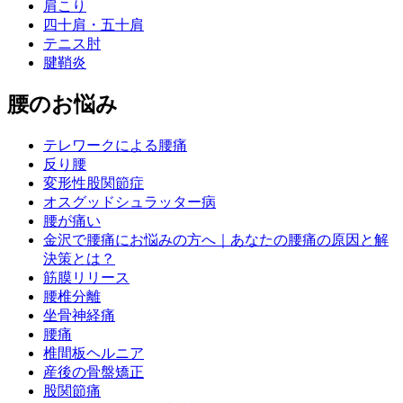
肩こり
四十肩・五十肩
テニス肘
腱鞘炎
腰のお悩み
テレワークによる腰痛
反り腰
変形性股関節症
オスグッドシュラッター病
腰が痛い
金沢で腰痛にお悩みの方へ｜あなたの腰痛の原因と解
決策とは？
筋膜リリース
腰椎分離
坐骨神経痛
腰痛
椎間板ヘルニア
産後の骨盤矯正
股関節痛