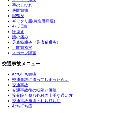
手のしびれ
股関節痛
腱鞘炎
ギックリ腰(急性腰痛症)
外反母趾
寝違え
膝の痛み
足底筋膜炎（足底腱膜炎）
足関節捻挫
スポーツ障害
交通事故メニュー
むち打ち頭痛
交通事故に遭ってしまったら…
交通事故
交通事故後の転院と併院
接骨院と整形外科の上手な通い方
交通事故施術・むち打ち症
むち打ち症