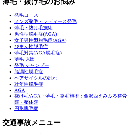
薄毛・抜け毛のお悩み
発毛コース
メンズ発毛・レディース発毛
薄毛・抜け毛施術
男性型脱毛症(AGA)
女子男性型脱毛症(AGA)
びまん性脱毛症
薄毛対策(AGA脱毛症)
薄毛 原因
発毛 シャンプー
脂漏性脱毛症
ヘアサイクルの乱れ
壮年性脱毛症
AGA
抜け毛/AGA・薄毛・発毛施術：金沢西えみふる整骨
院・整体院
円形脱毛症
交通事故メニュー