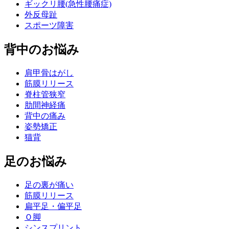
ギックリ腰(急性腰痛症)
外反母趾
スポーツ障害
背中のお悩み
肩甲骨はがし
筋膜リリース
脊柱管狭窄
肋間神経痛
背中の痛み
姿勢矯正
猫背
足のお悩み
足の裏が痛い
筋膜リリース
扁平足・偏平足
Ｏ脚
シンスプリント