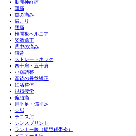
肋間神経痛
頭痛
首の痛み
肩こり
腰痛
椎間板ヘルニア
姿勢矯正
背中の痛み
猫背
ストレートネック
四十肩・五十肩
小顔調整
産後の骨盤矯正
妊活整体
眼精疲労
偏頭痛
扁平足・偏平足
Ｏ脚
テニス肘
シンスプリント
ランナー膝（腸脛靭帯炎）
メニエール病