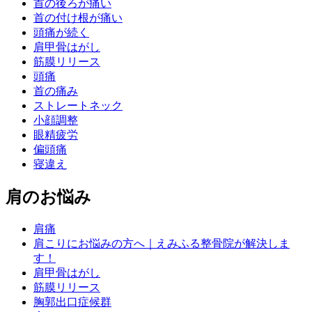
首の後ろが痛い
首の付け根が痛い
頭痛が続く
肩甲骨はがし
筋膜リリース
頭痛
首の痛み
ストレートネック
小顔調整
眼精疲労
偏頭痛
寝違え
肩のお悩み
肩痛
肩こりにお悩みの方へ｜えみふる整骨院が解決しま
す！
肩甲骨はがし
筋膜リリース
胸郭出口症候群