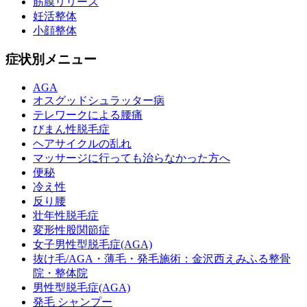
筋膜リリース
妊活整体
小顔整体
症状別メニュー
AGA
オスグッドシュラッター病
テレワークによる腰痛
びまん性脱毛症
ヘアサイクルの乱れ
マッサージに行っても治らなかった方へ
便秘
冷え性
反り腰
壮年性脱毛症
変形性股関節症
女子男性型脱毛症(AGA)
抜け毛/AGA・薄毛・発毛施術：金沢西えみふる整骨
院・整体院
男性型脱毛症(AGA)
発毛 シャンプー