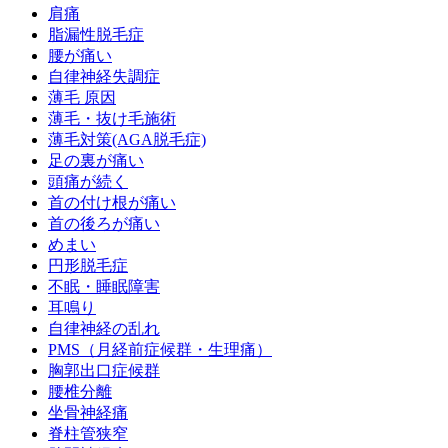
肩痛
脂漏性脱毛症
腰が痛い
自律神経失調症
薄毛 原因
薄毛・抜け毛施術
薄毛対策(AGA脱毛症)
足の裏が痛い
頭痛が続く
首の付け根が痛い
首の後ろが痛い
めまい
円形脱毛症
不眠・睡眠障害
耳鳴り
自律神経の乱れ
PMS（月経前症候群・生理痛）
胸郭出口症候群
腰椎分離
坐骨神経痛
脊柱管狭窄