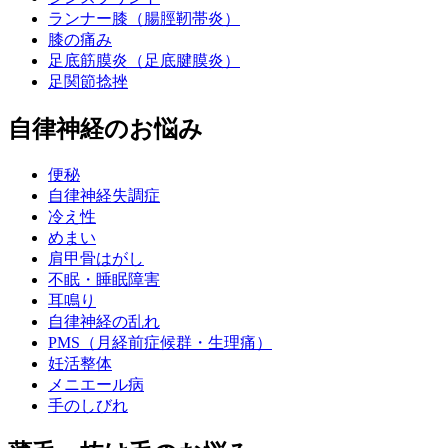
ランナー膝（腸脛靭帯炎）
膝の痛み
足底筋膜炎（足底腱膜炎）
足関節捻挫
自律神経のお悩み
便秘
自律神経失調症
冷え性
めまい
肩甲骨はがし
不眠・睡眠障害
耳鳴り
自律神経の乱れ
PMS（月経前症候群・生理痛）
妊活整体
メニエール病
手のしびれ