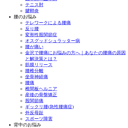
テニス肘
腱鞘炎
腰のお悩み
テレワークによる腰痛
反り腰
変形性股関節症
オスグッドシュラッター病
腰が痛い
金沢で腰痛にお悩みの方へ｜あなたの腰痛の原因
と解決策とは？
筋膜リリース
腰椎分離
坐骨神経痛
腰痛
椎間板ヘルニア
産後の骨盤矯正
股関節痛
ギックリ腰(急性腰痛症)
外反母趾
スポーツ障害
背中のお悩み