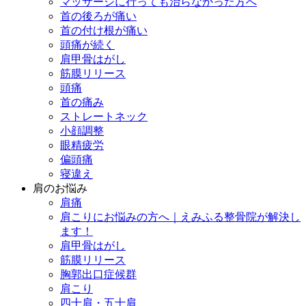
マッサージに行っても治らなかった方へ
首の後ろが痛い
首の付け根が痛い
頭痛が続く
肩甲骨はがし
筋膜リリース
頭痛
首の痛み
ストレートネック
小顔調整
眼精疲労
偏頭痛
寝違え
肩のお悩み
肩痛
肩こりにお悩みの方へ｜えみふる整骨院が解決し
ます！
肩甲骨はがし
筋膜リリース
胸郭出口症候群
肩こり
四十肩・五十肩