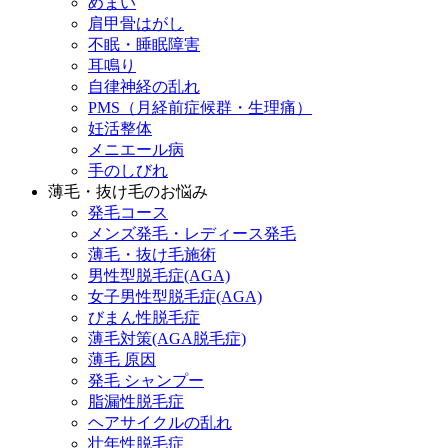
めまい
肩甲骨はがし
不眠・睡眠障害
耳鳴り
自律神経の乱れ
PMS（月経前症候群・生理痛）
妊活整体
メニエール病
手のしびれ
薄毛・抜け毛のお悩み
発毛コース
メンズ発毛・レディース発毛
薄毛・抜け毛施術
男性型脱毛症(AGA)
女子男性型脱毛症(AGA)
びまん性脱毛症
薄毛対策(AGA脱毛症)
薄毛 原因
発毛 シャンプー
脂漏性脱毛症
ヘアサイクルの乱れ
壮年性脱毛症