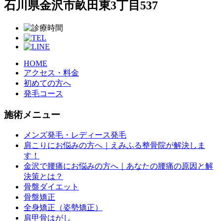
石川県金沢市畝田東3丁目537
HOME
アクセス・料金
初めての方へ
発毛コース
施術メニュー
メンズ発毛・レディース発毛
肩こりにお悩みの方へ｜えみふる整骨院が解決しま
す！
金沢で腰痛にお悩みの方へ｜あなたの腰痛の原因と解
決策とは？
骨盤ダイエット
骨盤矯正
全身矯正（姿勢矯正）
肩甲骨はがし