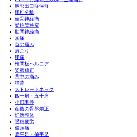
胸郭出口症候群
腰椎分離
坐骨神経痛
脊柱管狭窄
肋間神経痛
頭痛
首の痛み
肩こり
腰痛
椎間板ヘルニア
姿勢矯正
背中の痛み
猫背
ストレートネック
四十肩・五十肩
小顔調整
産後の骨盤矯正
妊活整体
眼精疲労
偏頭痛
扁平足・偏平足