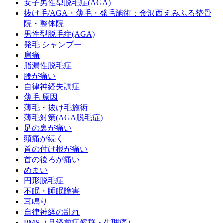
女子男性型脱毛症(AGA)
抜け毛/AGA・薄毛・発毛施術：金沢西えみふる整骨
院・整体院
男性型脱毛症(AGA)
発毛 シャンプー
肩痛
脂漏性脱毛症
腰が痛い
自律神経失調症
薄毛 原因
薄毛・抜け毛施術
薄毛対策(AGA脱毛症)
足の裏が痛い
頭痛が続く
首の付け根が痛い
首の後ろが痛い
めまい
円形脱毛症
不眠・睡眠障害
耳鳴り
自律神経の乱れ
PMS（月経前症候群・生理痛）