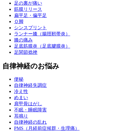
足の裏が痛い
筋膜リリース
扁平足・偏平足
Ｏ脚
シンスプリント
ランナー膝（腸脛靭帯炎）
膝の痛み
足底筋膜炎（足底腱膜炎）
足関節捻挫
自律神経のお悩み
便秘
自律神経失調症
冷え性
めまい
肩甲骨はがし
不眠・睡眠障害
耳鳴り
自律神経の乱れ
PMS（月経前症候群・生理痛）