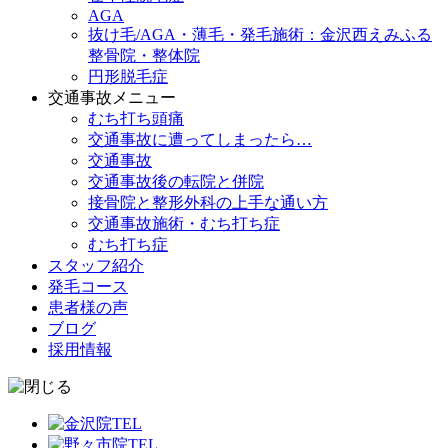
AGA
抜け毛/AGA・薄毛・発毛施術：金沢西えみふる
整骨院・整体院
円形脱毛症
交通事故メニュー
むち打ち頭痛
交通事故に遭ってしまったら…
交通事故
交通事故後の転院と併院
接骨院と整形外科の上手な通い方
交通事故施術・むち打ち症
むち打ち症
スタッフ紹介
発毛コース
患者様の声
ブログ
採用情報