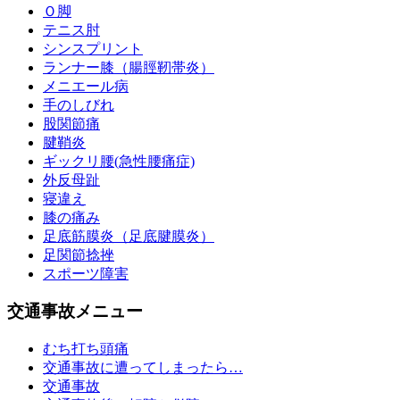
Ｏ脚
テニス肘
シンスプリント
ランナー膝（腸脛靭帯炎）
メニエール病
手のしびれ
股関節痛
腱鞘炎
ギックリ腰(急性腰痛症)
外反母趾
寝違え
膝の痛み
足底筋膜炎（足底腱膜炎）
足関節捻挫
スポーツ障害
交通事故メニュー
むち打ち頭痛
交通事故に遭ってしまったら…
交通事故