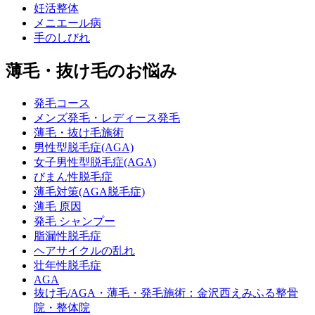
妊活整体
メニエール病
手のしびれ
薄毛・抜け毛のお悩み
発毛コース
メンズ発毛・レディース発毛
薄毛・抜け毛施術
男性型脱毛症(AGA)
女子男性型脱毛症(AGA)
びまん性脱毛症
薄毛対策(AGA脱毛症)
薄毛 原因
発毛 シャンプー
脂漏性脱毛症
ヘアサイクルの乱れ
壮年性脱毛症
AGA
抜け毛/AGA・薄毛・発毛施術：金沢西えみふる整骨
院・整体院