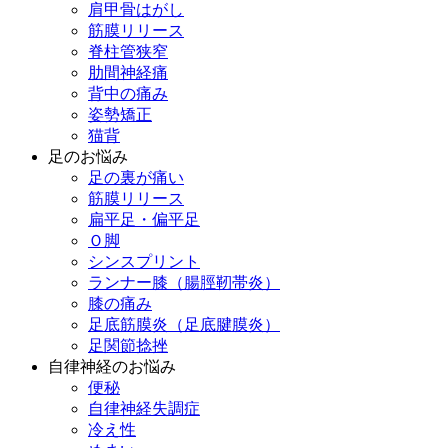
肩甲骨はがし
筋膜リリース
脊柱管狭窄
肋間神経痛
背中の痛み
姿勢矯正
猫背
足のお悩み
足の裏が痛い
筋膜リリース
扁平足・偏平足
Ｏ脚
シンスプリント
ランナー膝（腸脛靭帯炎）
膝の痛み
足底筋膜炎（足底腱膜炎）
足関節捻挫
自律神経のお悩み
便秘
自律神経失調症
冷え性