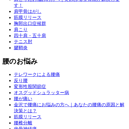
す！
肩甲骨はがし
筋膜リリース
胸郭出口症候群
肩こり
四十肩・五十肩
テニス肘
腱鞘炎
腰のお悩み
テレワークによる腰痛
反り腰
変形性股関節症
オスグッドシュラッター病
腰が痛い
金沢で腰痛にお悩みの方へ｜あなたの腰痛の原因と解
決策とは？
筋膜リリース
腰椎分離
坐骨神経痛