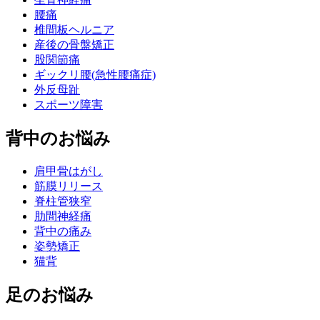
腰痛
椎間板ヘルニア
産後の骨盤矯正
股関節痛
ギックリ腰(急性腰痛症)
外反母趾
スポーツ障害
背中のお悩み
肩甲骨はがし
筋膜リリース
脊柱管狭窄
肋間神経痛
背中の痛み
姿勢矯正
猫背
足のお悩み