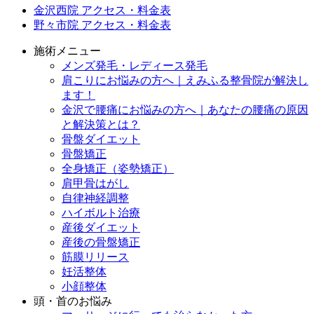
金沢西院 アクセス・料金表
野々市院 アクセス・料金表
施術メニュー
メンズ発毛・レディース発毛
肩こりにお悩みの方へ｜えみふる整骨院が解決し
ます！
金沢で腰痛にお悩みの方へ｜あなたの腰痛の原因
と解決策とは？
骨盤ダイエット
骨盤矯正
全身矯正（姿勢矯正）
肩甲骨はがし
自律神経調整
ハイボルト治療
産後ダイエット
産後の骨盤矯正
筋膜リリース
妊活整体
小顔整体
頭・首のお悩み