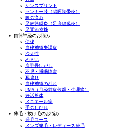
シンスプリント
ランナー膝（腸脛靭帯炎）
膝の痛み
足底筋膜炎（足底腱膜炎）
足関節捻挫
自律神経のお悩み
便秘
自律神経失調症
冷え性
めまい
肩甲骨はがし
不眠・睡眠障害
耳鳴り
自律神経の乱れ
PMS（月経前症候群・生理痛）
妊活整体
メニエール病
手のしびれ
薄毛・抜け毛のお悩み
発毛コース
メンズ発毛・レディース発毛