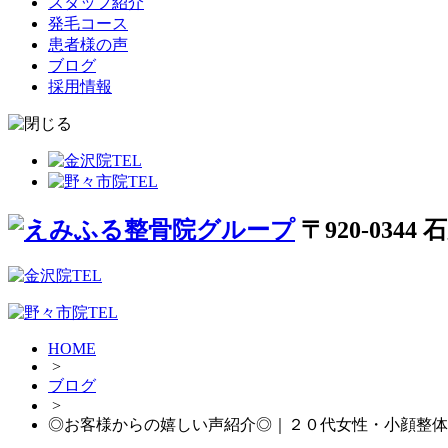
スタッフ紹介
発毛コース
患者様の声
ブログ
採用情報
〒920-034
HOME
>
ブログ
>
◎お客様からの嬉しい声紹介◎｜２０代女性・小顔整体