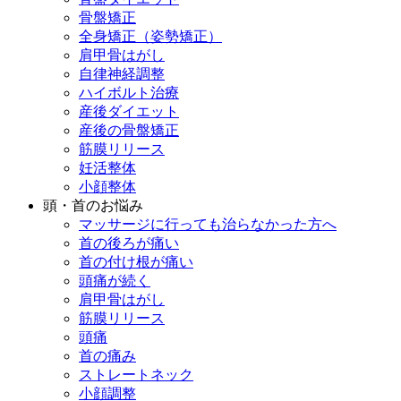
骨盤矯正
全身矯正（姿勢矯正）
肩甲骨はがし
自律神経調整
ハイボルト治療
産後ダイエット
産後の骨盤矯正
筋膜リリース
妊活整体
小顔整体
頭・首のお悩み
マッサージに行っても治らなかった方へ
首の後ろが痛い
首の付け根が痛い
頭痛が続く
肩甲骨はがし
筋膜リリース
頭痛
首の痛み
ストレートネック
小顔調整