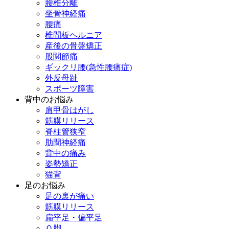
腰椎分離
坐骨神経痛
腰痛
椎間板ヘルニア
産後の骨盤矯正
股関節痛
ギックリ腰(急性腰痛症)
外反母趾
スポーツ障害
背中のお悩み
肩甲骨はがし
筋膜リリース
脊柱管狭窄
肋間神経痛
背中の痛み
姿勢矯正
猫背
足のお悩み
足の裏が痛い
筋膜リリース
扁平足・偏平足
Ｏ脚