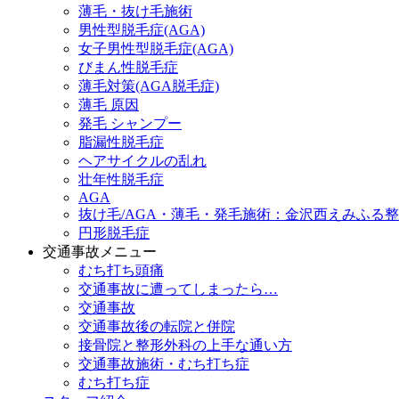
薄毛・抜け毛施術
男性型脱毛症(AGA)
女子男性型脱毛症(AGA)
びまん性脱毛症
薄毛対策(AGA脱毛症)
薄毛 原因
発毛 シャンプー
脂漏性脱毛症
ヘアサイクルの乱れ
壮年性脱毛症
AGA
抜け毛/AGA・薄毛・発毛施術：金沢西えみふる
円形脱毛症
交通事故メニュー
むち打ち頭痛
交通事故に遭ってしまったら…
交通事故
交通事故後の転院と併院
接骨院と整形外科の上手な通い方
交通事故施術・むち打ち症
むち打ち症