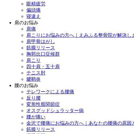
眼精疲労
偏頭痛
寝違え
肩のお悩み
肩痛
肩こりにお悩みの方へ｜えみふる整骨院が解決し
肩甲骨はがし
筋膜リリース
胸郭出口症候群
肩こり
四十肩・五十肩
テニス肘
腱鞘炎
腰のお悩み
テレワークによる腰痛
反り腰
変形性股関節症
オスグッドシュラッター病
腰が痛い
金沢で腰痛にお悩みの方へ｜あなたの腰痛の原因
筋膜リリース