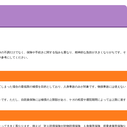
体の不調だけでなく、保険や手続きに関する悩みも重なり、精神的な負担が大きくなりがちです。そ
ひ参考にしてください。
てしまった場合の最低限の補償を目的としており、人身事故のみが対象です。物損事故には使えない
トです。ただし、自賠責保険には補償の上限額があり、ケガの程度や通院期間によっては上限に達す
よって大きく異なります。例えば、対人賠償保険や対物賠償保険、人身傷害保険、搭乗者傷害保険な