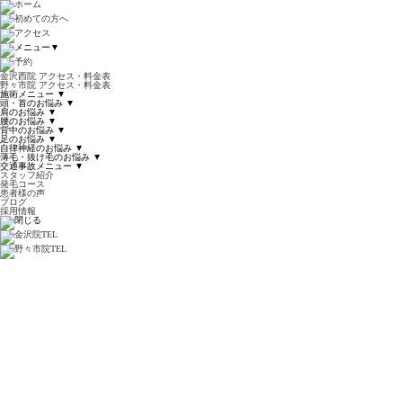
▼
金沢西院 アクセス・料金表
野々市院 アクセス・料金表
施術メニュー
▼
頭・首のお悩み
▼
肩のお悩み
▼
腰のお悩み
▼
背中のお悩み
▼
足のお悩み
▼
自律神経のお悩み
▼
薄毛・抜け毛のお悩み
▼
交通事故メニュー
▼
スタッフ紹介
発毛コース
患者様の声
ブログ
採用情報