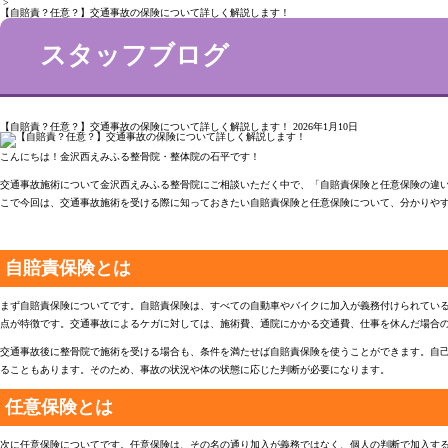
>
【自賠責？任意？】交通事故の保険について詳しく解説します！
スタッフブログ
【自賠責？任意？】交通事故の保険について詳しく解説します！
2026年1月10日
こんにちは！金沢西えみふる整骨院・整体院の石平です！
交通事故施術について金沢西えみふる整骨院にご相談いただく中で、「自賠責保険と任意保険の違
こで今回は、交通事故施術を受ける際に知っておきたい自賠責保険と任意保険について、分かりや
自賠責保険とは
まず自賠責保険についてです。自賠責保険は、すべての自動車やバイクに加入が義務付けられてい
点が特徴です。交通事故によるケガに対しては、施術費、通院にかかる交通費、仕事を休んだ場合
交通事故後に整骨院で施術を受ける場合も、条件を満たせば自賠責保険を使うことができます。自
ることもあります。そのため、事故の状況や体の状態に応じた判断が必要になります。
任意保険とは
次に任意保険についてです。任意保険は、その名の通り加入が義務ではなく、個人の判断で加入す