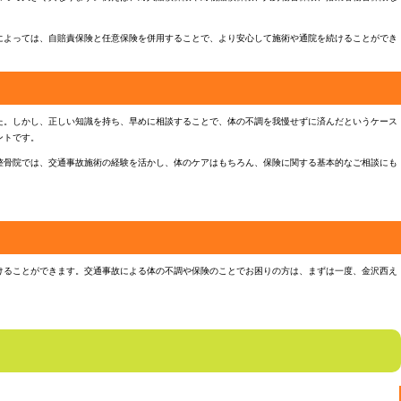
によっては、自賠責保険と任意保険を併用することで、より安心して施術や通院を続けることができ
た。しかし、正しい知識を持ち、早めに相談することで、体の不調を我慢せずに済んだというケース
ントです。
整骨院では、交通事故施術の経験を活かし、体のケアはもちろん、保険に関する基本的なご相談にも
けることができます。交通事故による体の不調や保険のことでお困りの方は、まずは一度、金沢西え