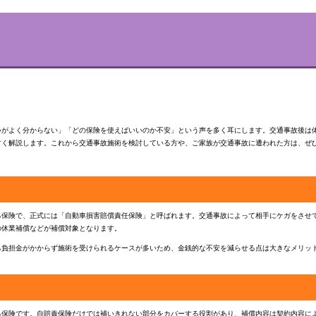
いがよく分からない」「どの保険を使えばいいのか不安」という声を多く耳にします。交通事故後は
すく解説します。これから交通事故施術を検討している方や、ご家族が交通事故に遭われた方は、ぜ
る保険で、正式には「自動車損害賠償責任保険」と呼ばれます。交通事故によって相手にケガをさせ
の休業補償などが補償対象となります。
己負担金がかからず施術を受けられるケースが多いため、金銭的な不安を減らせる点は大きなメリッ
る保険です。自賠責保険だけでは補いきれない部分をカバーする役割があり、補償内容は契約内容に