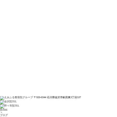
〒920-0344 石川県金沢市畝田東3丁目537
HOME
>
ブログ