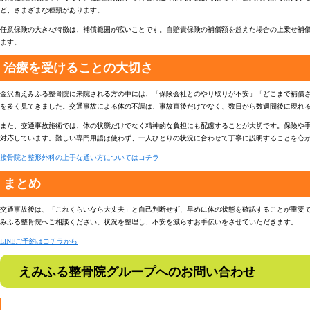
ど、さまざまな種類があります。
任意保険の大きな特徴は、補償範囲が広いことです。自賠責保険の補償額を超えた場合の上乗せ補
ます。
治療を受けることの大切さ
金沢西えみふる整骨院に来院される方の中には、「保険会社とのやり取りが不安」「どこまで補償
を多く見てきました。交通事故による体の不調は、事故直後だけでなく、数日から数週間後に現れ
また、交通事故施術では、体の状態だけでなく精神的な負担にも配慮することが大切です。保険や
対応しています。難しい専門用語は使わず、一人ひとりの状況に合わせて丁寧に説明することを心
接骨院と整形外科の上手な通い方についてはコチラ
まとめ
交通事故後は、「これくらいなら大丈夫」と自己判断せず、早めに体の状態を確認することが重要
みふる整骨院へご相談ください。状況を整理し、不安を減らすお手伝いをさせていただきます。
LINEご予約はコチラから
えみふる整骨院グループへのお問い合わせ