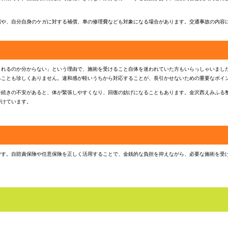
償や、自分自身のケガに対する補償、車の修理費なども対象になる場合があります。交通事故の内容
されるのか分からない」という理由で、施術を受けること自体を迷われていた方もいらっしゃいまし
ることも珍しくありません。違和感が軽いうちから対応することが、長引かせないための重要なポイ
手続きの不安があると、体が緊張しやすくなり、回復の妨げになることもあります。金沢西えみふる
がけています。
です。自賠責保険や任意保険を正しく活用することで、金銭的な負担を抑えながら、必要な施術を受