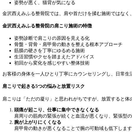
姿勢が悪く、猫背が気になる
金沢西えみふる整骨院では、肩や首だけを揉む施術ではなく
金沢西えみふる整骨院の肩こり施術の特徴
姿勢診断で肩こりの原因を見える化
骨盤・背骨・肩甲骨の動きを整える根本アプローチ
筋膜の硬さを丁寧にゆるめる施術
生活習慣やクセを踏まえたアドバイス
初回から変化を感じやすい整体技術
お客様の身体を一人ひとり丁寧にカウンセリングし、日常生
肩こりで起きる5つの悩みと放置リスク
肩こりは「ただの凝り」と思われがちですが、放置すると体
頭痛が起こり、仕事に集中できなくなる
肩周りの筋肉の緊張が続くと血流が悪くなり、緊張型の
腕が上がりにくくなる
肩甲骨の動きが悪くなることで腕の可動域も低下します