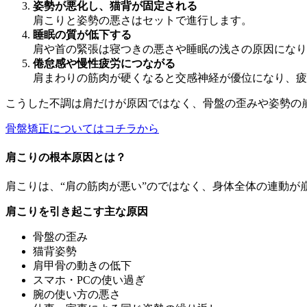
姿勢が悪化し、猫背が固定される
肩こりと姿勢の悪さはセットで進行します。
睡眠の質が低下する
肩や首の緊張は寝つきの悪さや睡眠の浅さの原因になり
倦怠感や慢性疲労につながる
肩まわりの筋肉が硬くなると交感神経が優位になり、疲
こうした不調は肩だけが原因ではなく、骨盤の歪みや姿勢の
骨盤矯正についてはコチラから
肩こりの根本原因とは？
肩こりは、“肩の筋肉が悪い”のではなく、身体全体の連動が
肩こりを引き起こす主な原因
骨盤の歪み
猫背姿勢
肩甲骨の動きの低下
スマホ・PCの使い過ぎ
腕の使い方の悪さ