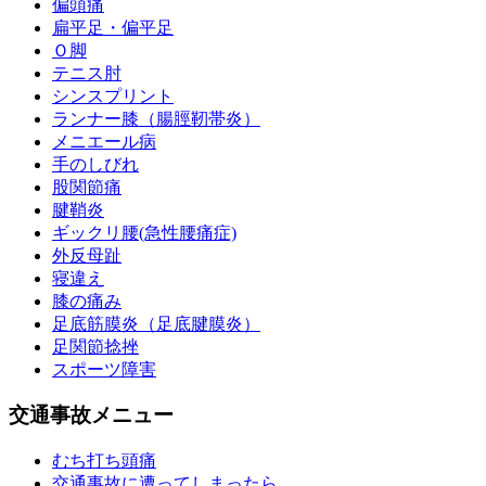
偏頭痛
扁平足・偏平足
Ｏ脚
テニス肘
シンスプリント
ランナー膝（腸脛靭帯炎）
メニエール病
手のしびれ
股関節痛
腱鞘炎
ギックリ腰(急性腰痛症)
外反母趾
寝違え
膝の痛み
足底筋膜炎（足底腱膜炎）
足関節捻挫
スポーツ障害
交通事故メニュー
むち打ち頭痛
交通事故に遭ってしまったら…