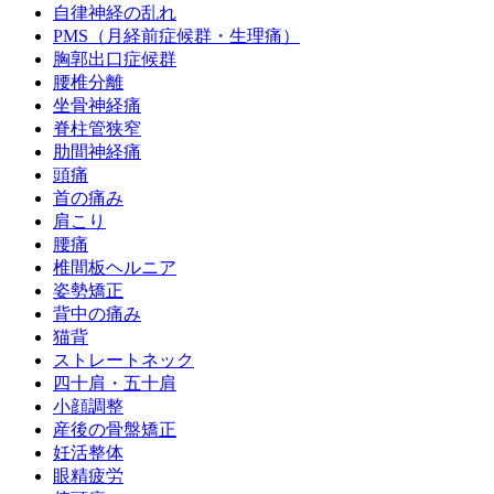
自律神経の乱れ
PMS（月経前症候群・生理痛）
胸郭出口症候群
腰椎分離
坐骨神経痛
脊柱管狭窄
肋間神経痛
頭痛
首の痛み
肩こり
腰痛
椎間板ヘルニア
姿勢矯正
背中の痛み
猫背
ストレートネック
四十肩・五十肩
小顔調整
産後の骨盤矯正
妊活整体
眼精疲労