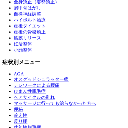
全身矯正（姿勢矯正）
肩甲骨はがし
自律神経調整
ハイボルト治療
産後ダイエット
産後の骨盤矯正
筋膜リリース
妊活整体
小顔整体
症状別メニュー
AGA
オスグッドシュラッター病
テレワークによる腰痛
びまん性脱毛症
ヘアサイクルの乱れ
マッサージに行っても治らなかった方へ
便秘
冷え性
反り腰
壮年性脱毛症