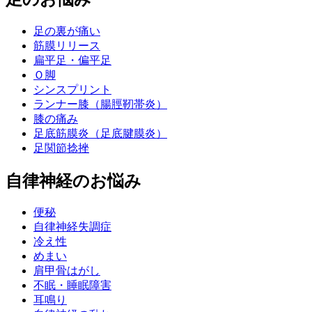
足の裏が痛い
筋膜リリース
扁平足・偏平足
Ｏ脚
シンスプリント
ランナー膝（腸脛靭帯炎）
膝の痛み
足底筋膜炎（足底腱膜炎）
足関節捻挫
自律神経のお悩み
便秘
自律神経失調症
冷え性
めまい
肩甲骨はがし
不眠・睡眠障害
耳鳴り