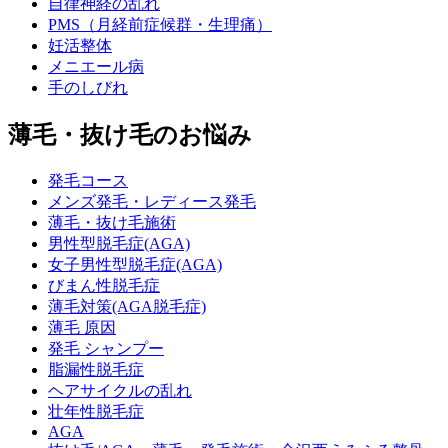
自律神経の乱れ
PMS（月経前症候群・生理痛）
妊活整体
メニエール病
手のしびれ
薄毛・抜け毛のお悩み
発毛コース
メンズ発毛・レディース発毛
薄毛・抜け毛施術
男性型脱毛症(AGA)
女子男性型脱毛症(AGA)
びまん性脱毛症
薄毛対策(AGA脱毛症)
薄毛 原因
発毛 シャンプー
脂漏性脱毛症
ヘアサイクルの乱れ
壮年性脱毛症
AGA