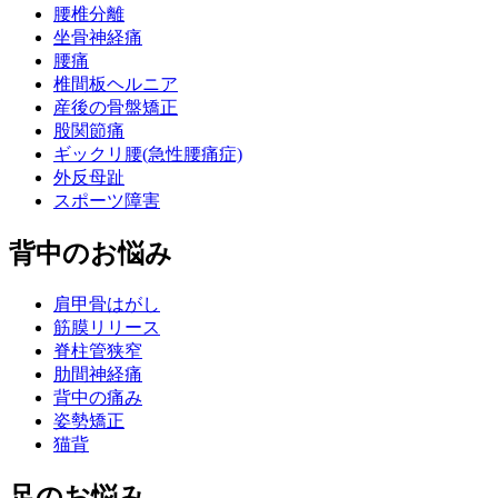
腰椎分離
坐骨神経痛
腰痛
椎間板ヘルニア
産後の骨盤矯正
股関節痛
ギックリ腰(急性腰痛症)
外反母趾
スポーツ障害
背中のお悩み
肩甲骨はがし
筋膜リリース
脊柱管狭窄
肋間神経痛
背中の痛み
姿勢矯正
猫背
足のお悩み