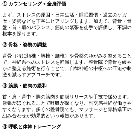
① カウンセリング + 全身評価
まず、ストレスの原因・日常生活・睡眠習慣・過去のケガ
歴・姿勢などを丁寧にヒアリングします。加えて、背骨・骨
盤・首・肩のバランス、筋肉の緊張を徒手で評価し、不調の
根本を探ります。
② 骨格・姿勢の調整
背骨（特に頚椎・胸椎・腰椎）や骨盤のゆがみを整えること
で、神経系へのストレスを軽減します。整骨院で背骨を緩や
かに整える施術を行うことで、自律神経の中枢への圧迫や刺
激を減らすアプローチです。
③ 筋膜・筋肉の緩和
首・肩・背中・胸の筋肉を筋膜リリースや手技で緩めます。
緊張がほぐれることで呼吸が深くなり、副交感神経が働きや
すくなります。多くの整骨院でも、マッサージと骨格矯正の
組み合わせが効果的という報告があります。
④ 呼吸と体幹トレーニング