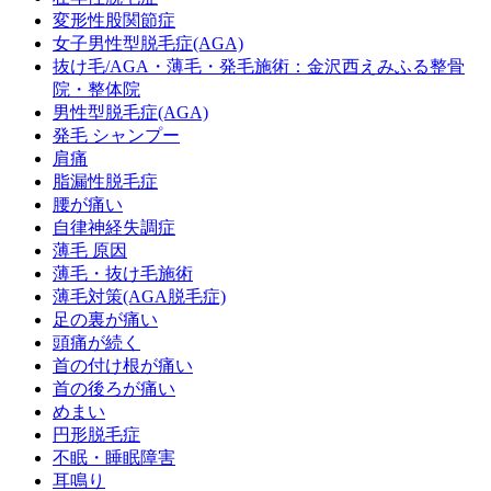
変形性股関節症
女子男性型脱毛症(AGA)
抜け毛/AGA・薄毛・発毛施術：金沢西えみふる整骨
院・整体院
男性型脱毛症(AGA)
発毛 シャンプー
肩痛
脂漏性脱毛症
腰が痛い
自律神経失調症
薄毛 原因
薄毛・抜け毛施術
薄毛対策(AGA脱毛症)
足の裏が痛い
頭痛が続く
首の付け根が痛い
首の後ろが痛い
めまい
円形脱毛症
不眠・睡眠障害
耳鳴り