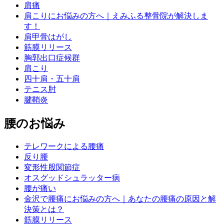
肩痛
肩こりにお悩みの方へ｜えみふる整骨院が解決しま
す！
肩甲骨はがし
筋膜リリース
胸郭出口症候群
肩こり
四十肩・五十肩
テニス肘
腱鞘炎
腰のお悩み
テレワークによる腰痛
反り腰
変形性股関節症
オスグッドシュラッター病
腰が痛い
金沢で腰痛にお悩みの方へ｜あなたの腰痛の原因と解
決策とは？
筋膜リリース