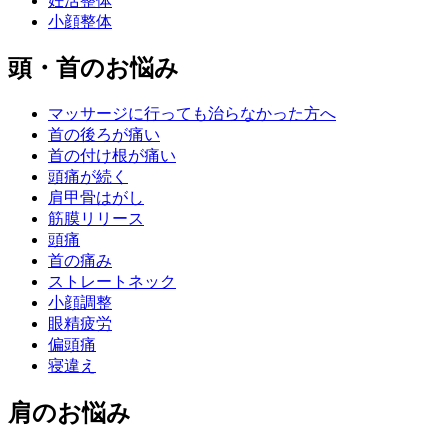
妊活整体
小顔整体
頭・首のお悩み
マッサージに行っても治らなかった方へ
首の後ろが痛い
首の付け根が痛い
頭痛が続く
肩甲骨はがし
筋膜リリース
頭痛
首の痛み
ストレートネック
小顔調整
眼精疲労
偏頭痛
寝違え
肩のお悩み