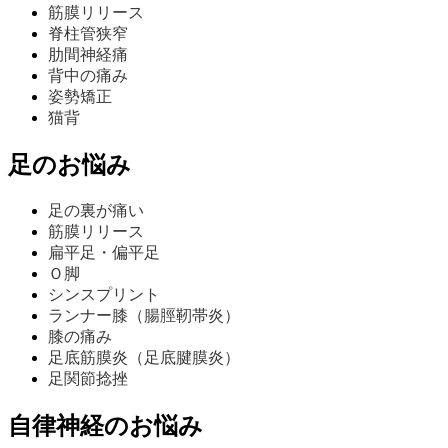
筋膜リリース
脊柱管狭窄
肋間神経痛
背中の痛み
姿勢矯正
猫背
足のお悩み
足の裏が痛い
筋膜リリース
扁平足・偏平足
Ｏ脚
シンスプリント
ランナー膝（腸脛靭帯炎）
膝の痛み
足底筋膜炎（足底腱膜炎）
足関節捻挫
自律神経のお悩み