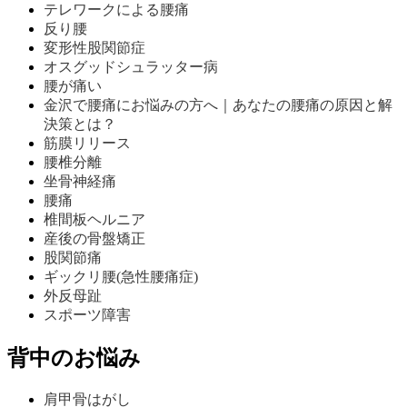
テレワークによる腰痛
反り腰
変形性股関節症
オスグッドシュラッター病
腰が痛い
金沢で腰痛にお悩みの方へ｜あなたの腰痛の原因と解
決策とは？
筋膜リリース
腰椎分離
坐骨神経痛
腰痛
椎間板ヘルニア
産後の骨盤矯正
股関節痛
ギックリ腰(急性腰痛症)
外反母趾
スポーツ障害
背中のお悩み
肩甲骨はがし