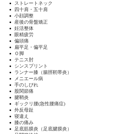
ストレートネック
四十肩・五十肩
小顔調整
産後の骨盤矯正
妊活整体
眼精疲労
偏頭痛
扁平足・偏平足
Ｏ脚
テニス肘
シンスプリント
ランナー膝（腸脛靭帯炎）
メニエール病
手のしびれ
股関節痛
腱鞘炎
ギックリ腰(急性腰痛症)
外反母趾
寝違え
膝の痛み
足底筋膜炎（足底腱膜炎）