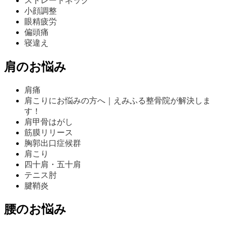
ストレートネック
小顔調整
眼精疲労
偏頭痛
寝違え
肩のお悩み
肩痛
肩こりにお悩みの方へ｜えみふる整骨院が解決しま
す！
肩甲骨はがし
筋膜リリース
胸郭出口症候群
肩こり
四十肩・五十肩
テニス肘
腱鞘炎
腰のお悩み