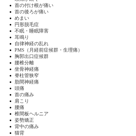
首の付け根が痛い
首の後ろが痛い
めまい
円形脱毛症
不眠・睡眠障害
耳鳴り
自律神経の乱れ
PMS（月経前症候群・生理痛）
胸郭出口症候群
腰椎分離
坐骨神経痛
脊柱管狭窄
肋間神経痛
頭痛
首の痛み
肩こり
腰痛
椎間板ヘルニア
姿勢矯正
背中の痛み
猫背