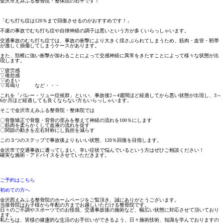
金沢市えみふる整骨院・整体院の石平です！
「むち打ち症は120％まで回復させるのがおすすめです！」
不慮の事故でむち打ち症や自律神経の調子は悪いという方が多くいらっしゃいます。
交通事故のむち打ち症では、事故の衝撃により大きく揺さぶられてしまうため、筋肉・血管・靭帯
が激しく損傷してしまうケースがあります。
また、頚椎に強い衝撃が加わることによって交感神経に異常をきたすことによって様々な状態が出
現します。
▽疲労感
▽倦怠感
▽めまい
▽耳鳴り など・・・
これを「バレー・リュー症候群」といい、事故後2～4週間ほど経過してから悪い状態が出現し、3～
6か月ほど経過しても良くならない方もいらっしゃいます。
そこで金沢市えみふる整骨院・整体院では
〇骨盤矯正で骨盤・背骨の歪みを整えて神経の流れを100％にします
〇筋肉を柔らかくして血液の流れを促す
〇関節の動きを左右対称にし負担を減らす
この３つのステップで事故後よりもいい状態、120％回復を目指します。
金沢市で交通事故に遭ってしまい、辛い症状で悩んでいるという方はぜひご相談ください！
確実な施術・アドバイスをさせていただきます。
ご予約はこちら
初めての方へ
金沢西えみふる整骨院のホームページをご覧頂き、誠にありがとうございます。
当接骨院はお子様から年配の方までお越しいただける整骨院です。
日々のご不調やスポーツでのお怪我、交通事故後の施術など、幅広い状態に対応させて頂いており
ます。
私たちは、皆様の健康的な生活のお手伝いができるよう、日々施術技術、知識を学んでおりますの