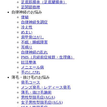
足底筋膜炎（足底腱膜炎）
足関節捻挫
自律神経のお悩み
便秘
自律神経失調症
冷え性
めまい
肩甲骨はがし
不眠・睡眠障害
耳鳴り
自律神経の乱れ
PMS（月経前症候群・生理痛）
妊活整体
メニエール病
手のしびれ
薄毛・抜け毛のお悩み
発毛コース
メンズ発毛・レディース発毛
薄毛・抜け毛施術
男性型脱毛症(AGA)
女子男性型脱毛症(AGA)