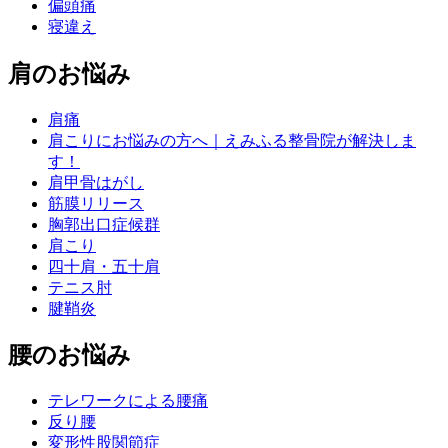
偏頭痛
寝違え
肩のお悩み
肩痛
肩こりにお悩みの方へ｜えみふる整骨院が解決しま
す！
肩甲骨はがし
筋膜リリース
胸郭出口症候群
肩こり
四十肩・五十肩
テニス肘
腱鞘炎
腰のお悩み
テレワークによる腰痛
反り腰
変形性股関節症