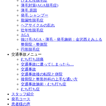
びまん性脱毛症
薄毛対策(AGA脱毛症)
薄毛 原因
発毛 シャンプー
脂漏性脱毛症
ヘアサイクルの乱れ
壮年性脱毛症
AGA
抜け毛/AGA・薄毛・発毛施術：金沢西えみふる
整骨院・整体院
円形脱毛症
交通事故メニュー
むち打ち頭痛
交通事故に遭ってしまったら…
交通事故
交通事故後の転院と併院
接骨院と整形外科の上手な通い方
交通事故施術・むち打ち症
むち打ち症
スタッフ紹介
発毛コース
患者様の声