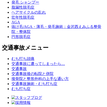
発毛 シャンプー
脂漏性脱毛症
ヘアサイクルの乱れ
壮年性脱毛症
AGA
抜け毛/AGA・薄毛・発毛施術：金沢西えみふる整骨
院・整体院
円形脱毛症
交通事故メニュー
むち打ち頭痛
交通事故に遭ってしまったら…
交通事故
交通事故後の転院と併院
接骨院と整形外科の上手な通い方
交通事故施術・むち打ち症
むち打ち症