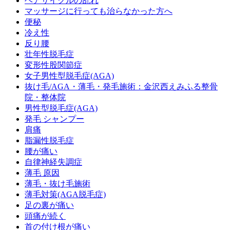
ヘアサイクルの乱れ
マッサージに行っても治らなかった方へ
便秘
冷え性
反り腰
壮年性脱毛症
変形性股関節症
女子男性型脱毛症(AGA)
抜け毛/AGA・薄毛・発毛施術：金沢西えみふる整骨
院・整体院
男性型脱毛症(AGA)
発毛 シャンプー
肩痛
脂漏性脱毛症
腰が痛い
自律神経失調症
薄毛 原因
薄毛・抜け毛施術
薄毛対策(AGA脱毛症)
足の裏が痛い
頭痛が続く
首の付け根が痛い