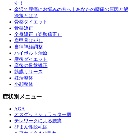
す！
金沢で腰痛にお悩みの方へ｜あなたの腰痛の原因と解
決策とは？
骨盤ダイエット
骨盤矯正
全身矯正（姿勢矯正）
肩甲骨はがし
自律神経調整
ハイボルト治療
産後ダイエット
産後の骨盤矯正
筋膜リリース
妊活整体
小顔整体
症状別メニュー
AGA
オスグッドシュラッター病
テレワークによる腰痛
びまん性脱毛症