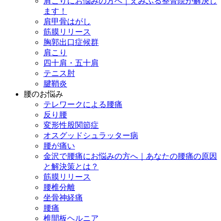
肩こりにお悩みの方へ｜えみふる整骨院が解決し
ます！
肩甲骨はがし
筋膜リリース
胸郭出口症候群
肩こり
四十肩・五十肩
テニス肘
腱鞘炎
腰のお悩み
テレワークによる腰痛
反り腰
変形性股関節症
オスグッドシュラッター病
腰が痛い
金沢で腰痛にお悩みの方へ｜あなたの腰痛の原因
と解決策とは？
筋膜リリース
腰椎分離
坐骨神経痛
腰痛
椎間板ヘルニア