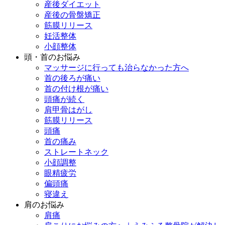
産後ダイエット
産後の骨盤矯正
筋膜リリース
妊活整体
小顔整体
頭・首のお悩み
マッサージに行っても治らなかった方へ
首の後ろが痛い
首の付け根が痛い
頭痛が続く
肩甲骨はがし
筋膜リリース
頭痛
首の痛み
ストレートネック
小顔調整
眼精疲労
偏頭痛
寝違え
肩のお悩み
肩痛