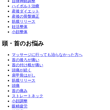
自律神経調整
ハイボルト治療
産後ダイエット
産後の骨盤矯正
筋膜リリース
妊活整体
小顔整体
頭・首のお悩み
マッサージに行っても治らなかった方へ
首の後ろが痛い
首の付け根が痛い
頭痛が続く
肩甲骨はがし
筋膜リリース
頭痛
首の痛み
ストレートネック
小顔調整
眼精疲労