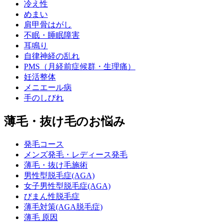
冷え性
めまい
肩甲骨はがし
不眠・睡眠障害
耳鳴り
自律神経の乱れ
PMS（月経前症候群・生理痛）
妊活整体
メニエール病
手のしびれ
薄毛・抜け毛のお悩み
発毛コース
メンズ発毛・レディース発毛
薄毛・抜け毛施術
男性型脱毛症(AGA)
女子男性型脱毛症(AGA)
びまん性脱毛症
薄毛対策(AGA脱毛症)
薄毛 原因