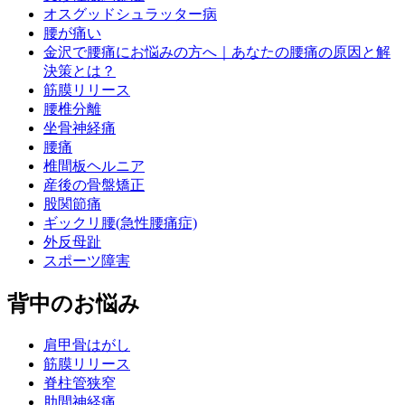
オスグッドシュラッター病
腰が痛い
金沢で腰痛にお悩みの方へ｜あなたの腰痛の原因と解
決策とは？
筋膜リリース
腰椎分離
坐骨神経痛
腰痛
椎間板ヘルニア
産後の骨盤矯正
股関節痛
ギックリ腰(急性腰痛症)
外反母趾
スポーツ障害
背中のお悩み
肩甲骨はがし
筋膜リリース
脊柱管狭窄
肋間神経痛