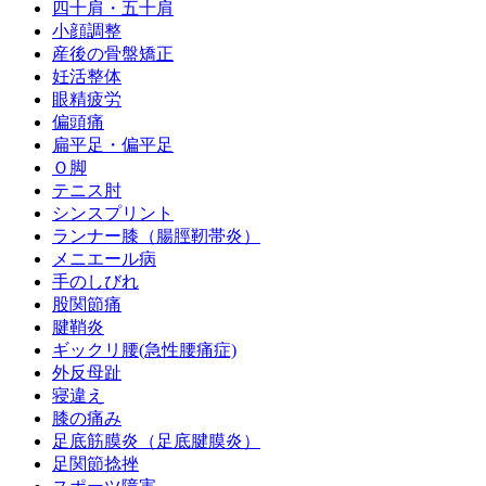
四十肩・五十肩
小顔調整
産後の骨盤矯正
妊活整体
眼精疲労
偏頭痛
扁平足・偏平足
Ｏ脚
テニス肘
シンスプリント
ランナー膝（腸脛靭帯炎）
メニエール病
手のしびれ
股関節痛
腱鞘炎
ギックリ腰(急性腰痛症)
外反母趾
寝違え
膝の痛み
足底筋膜炎（足底腱膜炎）
足関節捻挫