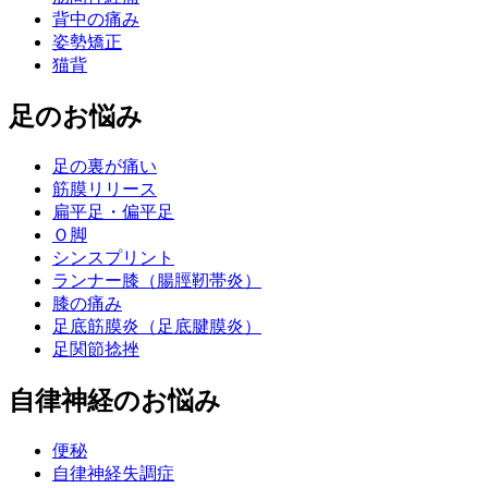
背中の痛み
姿勢矯正
猫背
足のお悩み
足の裏が痛い
筋膜リリース
扁平足・偏平足
Ｏ脚
シンスプリント
ランナー膝（腸脛靭帯炎）
膝の痛み
足底筋膜炎（足底腱膜炎）
足関節捻挫
自律神経のお悩み
便秘
自律神経失調症