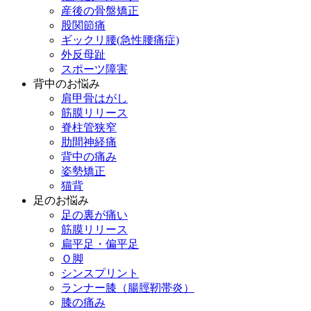
産後の骨盤矯正
股関節痛
ギックリ腰(急性腰痛症)
外反母趾
スポーツ障害
背中のお悩み
肩甲骨はがし
筋膜リリース
脊柱管狭窄
肋間神経痛
背中の痛み
姿勢矯正
猫背
足のお悩み
足の裏が痛い
筋膜リリース
扁平足・偏平足
Ｏ脚
シンスプリント
ランナー膝（腸脛靭帯炎）
膝の痛み