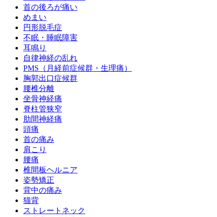
首の後ろが痛い
めまい
円形脱毛症
不眠・睡眠障害
耳鳴り
自律神経の乱れ
PMS（月経前症候群・生理痛）
胸郭出口症候群
腰椎分離
坐骨神経痛
脊柱管狭窄
肋間神経痛
頭痛
首の痛み
肩こり
腰痛
椎間板ヘルニア
姿勢矯正
背中の痛み
猫背
ストレートネック