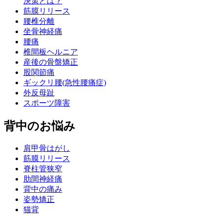
決策とは？
筋膜リリース
腰椎分離
坐骨神経痛
腰痛
椎間板ヘルニア
産後の骨盤矯正
股関節痛
ギックリ腰(急性腰痛症)
外反母趾
スポーツ障害
背中のお悩み
肩甲骨はがし
筋膜リリース
脊柱管狭窄
肋間神経痛
背中の痛み
姿勢矯正
猫背