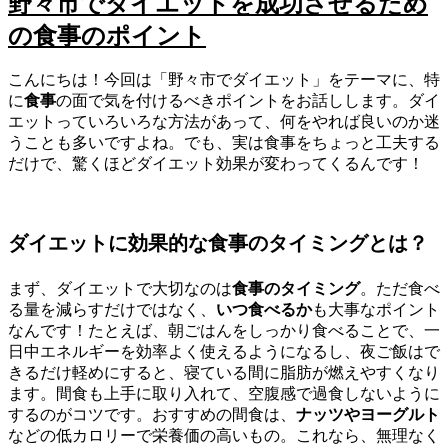
野々市でダイエットを成功させるため
の食事のポイント
こんにちは！今回は「野々市でダイエット」をテーマに、特
に
食事
の面で気を付けるべきポイントをお話しします。ダイ
エットっていろいろな方法があって、何をやれば良いのか迷
うことも多いですよね。でも、実は食事をちょっと工夫する
だけで、驚くほどダイエット効果が変わってくるんです！
ダイエットに効果的な食事のタイミングとは？
まず、ダイエットで大切なのは
食事のタイミング
。ただ食べ
る量を減らすだけではなく、
いつ食べるか
も大事なポイント
なんです！たとえば、朝ごはんをしっかり食べることで、一
日中エネルギーを効率よく使えるようになるし、夜ご飯はで
きるだけ軽めにすると、寝ている間に脂肪が燃えやすくなり
ます。間食も上手に取り入れて、空腹感で過食しないように
するのがコツです。おすすめの間食は、
ナッツやヨーグルト
などの低カロリーで栄養価の高いもの。これなら、無理なく