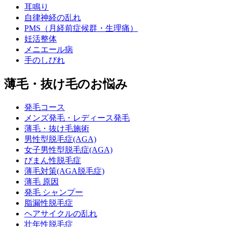
耳鳴り
自律神経の乱れ
PMS（月経前症候群・生理痛）
妊活整体
メニエール病
手のしびれ
薄毛・抜け毛のお悩み
発毛コース
メンズ発毛・レディース発毛
薄毛・抜け毛施術
男性型脱毛症(AGA)
女子男性型脱毛症(AGA)
びまん性脱毛症
薄毛対策(AGA脱毛症)
薄毛 原因
発毛 シャンプー
脂漏性脱毛症
ヘアサイクルの乱れ
壮年性脱毛症