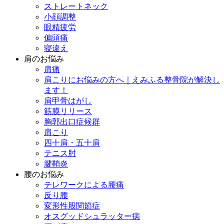
ストレートネック
小顔調整
眼精疲労
偏頭痛
寝違え
肩のお悩み
肩痛
肩こりにお悩みの方へ｜えみふる整骨院が解決し
ます！
肩甲骨はがし
筋膜リリース
胸郭出口症候群
肩こり
四十肩・五十肩
テニス肘
腱鞘炎
腰のお悩み
テレワークによる腰痛
反り腰
変形性股関節症
オスグッドシュラッター病