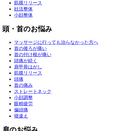
筋膜リリース
妊活整体
小顔整体
頭・首のお悩み
マッサージに行っても治らなかった方へ
首の後ろが痛い
首の付け根が痛い
頭痛が続く
肩甲骨はがし
筋膜リリース
頭痛
首の痛み
ストレートネック
小顔調整
眼精疲労
偏頭痛
寝違え
肩のお悩み