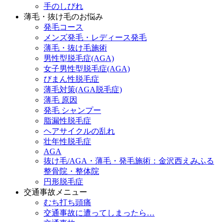
手のしびれ
薄毛・抜け毛のお悩み
発毛コース
メンズ発毛・レディース発毛
薄毛・抜け毛施術
男性型脱毛症(AGA)
女子男性型脱毛症(AGA)
びまん性脱毛症
薄毛対策(AGA脱毛症)
薄毛 原因
発毛 シャンプー
脂漏性脱毛症
ヘアサイクルの乱れ
壮年性脱毛症
AGA
抜け毛/AGA・薄毛・発毛施術：金沢西えみふる
整骨院・整体院
円形脱毛症
交通事故メニュー
むち打ち頭痛
交通事故に遭ってしまったら…