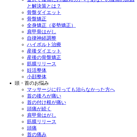
と解決策とは？
骨盤ダイエット
骨盤矯正
全身矯正（姿勢矯正）
肩甲骨はがし
自律神経調整
ハイボルト治療
産後ダイエット
産後の骨盤矯正
筋膜リリース
妊活整体
小顔整体
頭・首のお悩み
マッサージに行っても治らなかった方へ
首の後ろが痛い
首の付け根が痛い
頭痛が続く
肩甲骨はがし
筋膜リリース
頭痛
首の痛み