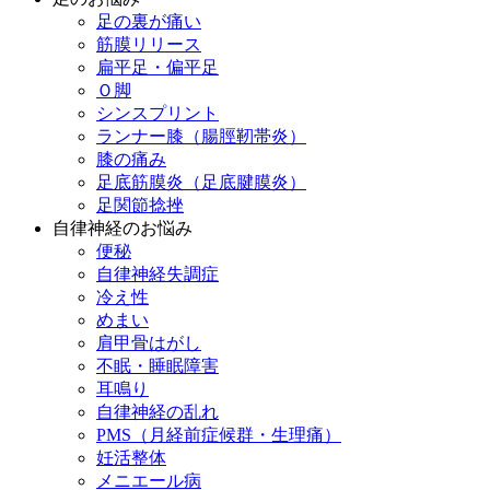
足の裏が痛い
筋膜リリース
扁平足・偏平足
Ｏ脚
シンスプリント
ランナー膝（腸脛靭帯炎）
膝の痛み
足底筋膜炎（足底腱膜炎）
足関節捻挫
自律神経のお悩み
便秘
自律神経失調症
冷え性
めまい
肩甲骨はがし
不眠・睡眠障害
耳鳴り
自律神経の乱れ
PMS（月経前症候群・生理痛）
妊活整体
メニエール病