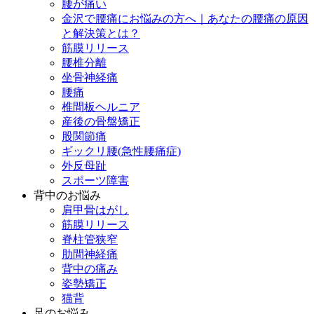
腰が痛い
金沢で腰痛にお悩みの方へ｜あなたの腰痛の原因
と解決策とは？
筋膜リリース
腰椎分離
坐骨神経痛
腰痛
椎間板ヘルニア
産後の骨盤矯正
股関節痛
ギックリ腰(急性腰痛症)
外反母趾
スポーツ障害
背中のお悩み
肩甲骨はがし
筋膜リリース
脊柱管狭窄
肋間神経痛
背中の痛み
姿勢矯正
猫背
足のお悩み