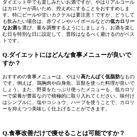
ダイエット中でも楽しみたいお酒ですが、やはりアルコール
はカロリーが高いため、控えめにすることをおすすめしま
す。特にビールや甘いカクテルは要注意！ですが、どうして
も飲みたい場合は、赤ワインやハイボールなどの
低カロリー
なお酒
を選び、量を調整するようにしましょう。お酒を楽し
む日を特別な日に設定して、普段はなるべく避けるのがベス
トです。
Q.ダイエットにはどんな食事メニューが良いで
すか？
おすすめの食事メニューは、やはり
高たんぱく低脂肪
なもの
です。例えば、鶏胸肉や白身魚、豆類を使った料理が良いで
しょう。また、野菜をたっぷり使ったメニューも、低カロリ
ーで栄養が豊富なので積極的に取り入れてください。味付け
はシンプルに、塩やコショウ、ハーブを使うことで、カロリ
ーを抑えつつ美味しく仕上げることができます。
Q.食事改善だけで痩せることは可能ですか？