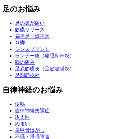
足のお悩み
足の裏が痛い
筋膜リリース
扁平足・偏平足
Ｏ脚
シンスプリント
ランナー膝（腸脛靭帯炎）
膝の痛み
足底筋膜炎（足底腱膜炎）
足関節捻挫
自律神経のお悩み
便秘
自律神経失調症
冷え性
めまい
肩甲骨はがし
不眠・睡眠障害