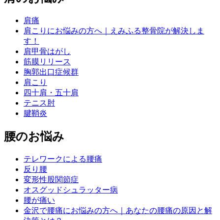
肩痛
肩こりにお悩みの方へ｜えみふる整骨院が解決しま
す！
肩甲骨はがし
筋膜リリース
胸郭出口症候群
肩こり
四十肩・五十肩
テニス肘
腱鞘炎
腰のお悩み
テレワークによる腰痛
反り腰
変形性股関節症
オスグッドシュラッター病
腰が痛い
金沢で腰痛にお悩みの方へ｜あなたの腰痛の原因と解