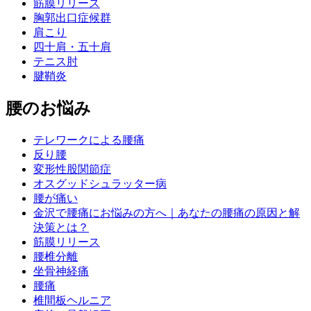
筋膜リリース
胸郭出口症候群
肩こり
四十肩・五十肩
テニス肘
腱鞘炎
腰のお悩み
テレワークによる腰痛
反り腰
変形性股関節症
オスグッドシュラッター病
腰が痛い
金沢で腰痛にお悩みの方へ｜あなたの腰痛の原因と解
決策とは？
筋膜リリース
腰椎分離
坐骨神経痛
腰痛
椎間板ヘルニア