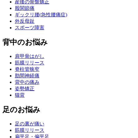
産後の骨盤矯正
股関節痛
ギックリ腰(急性腰痛症)
外反母趾
スポーツ障害
背中のお悩み
肩甲骨はがし
筋膜リリース
脊柱管狭窄
肋間神経痛
背中の痛み
姿勢矯正
猫背
足のお悩み
足の裏が痛い
筋膜リリース
扁平足・偏平足