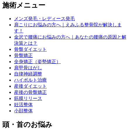
施術メニュー
メンズ発毛・レディース発毛
肩こりにお悩みの方へ｜えみふる整骨院が解決しま
す！
金沢で腰痛にお悩みの方へ｜あなたの腰痛の原因と解
決策とは？
骨盤ダイエット
骨盤矯正
全身矯正（姿勢矯正）
肩甲骨はがし
自律神経調整
ハイボルト治療
産後ダイエット
産後の骨盤矯正
筋膜リリース
妊活整体
小顔整体
頭・首のお悩み