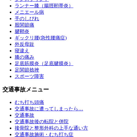
ランナー膝（腸脛靭帯炎）
メニエール病
手のしびれ
股関節痛
腱鞘炎
ギックリ腰(急性腰痛症)
外反母趾
寝違え
膝の痛み
足底筋膜炎（足底腱膜炎）
足関節捻挫
スポーツ障害
交通事故メニュー
むち打ち頭痛
交通事故に遭ってしまったら…
交通事故
交通事故後の転院と併院
接骨院と整形外科の上手な通い方
交通事故施術・むち打ち症