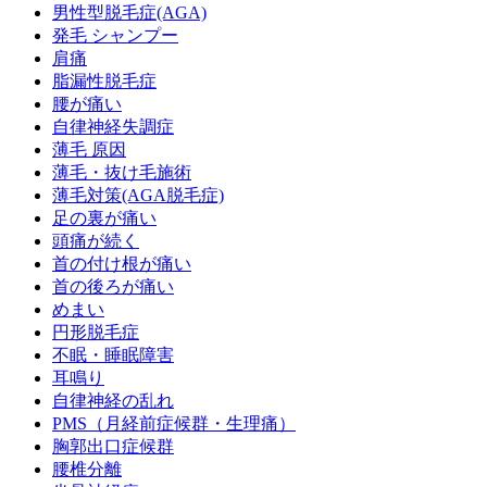
男性型脱毛症(AGA)
発毛 シャンプー
肩痛
脂漏性脱毛症
腰が痛い
自律神経失調症
薄毛 原因
薄毛・抜け毛施術
薄毛対策(AGA脱毛症)
足の裏が痛い
頭痛が続く
首の付け根が痛い
首の後ろが痛い
めまい
円形脱毛症
不眠・睡眠障害
耳鳴り
自律神経の乱れ
PMS（月経前症候群・生理痛）
胸郭出口症候群
腰椎分離