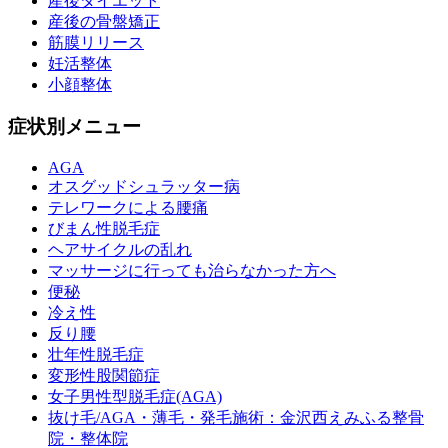
産後ダイエット
産後の骨盤矯正
筋膜リリース
妊活整体
小顔整体
症状別メニュー
AGA
オスグッドシュラッター病
テレワークによる腰痛
びまん性脱毛症
ヘアサイクルの乱れ
マッサージに行っても治らなかった方へ
便秘
冷え性
反り腰
壮年性脱毛症
変形性股関節症
女子男性型脱毛症(AGA)
抜け毛/AGA・薄毛・発毛施術：金沢西えみふる整骨
院・整体院