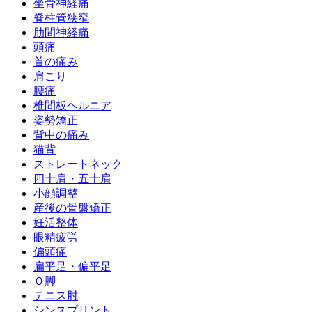
坐骨神経痛
脊柱管狭窄
肋間神経痛
頭痛
首の痛み
肩こり
腰痛
椎間板ヘルニア
姿勢矯正
背中の痛み
猫背
ストレートネック
四十肩・五十肩
小顔調整
産後の骨盤矯正
妊活整体
眼精疲労
偏頭痛
扁平足・偏平足
Ｏ脚
テニス肘
シンスプリント