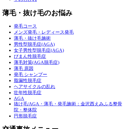
薄毛・抜け毛のお悩み
発毛コース
メンズ発毛・レディース発毛
薄毛・抜け毛施術
男性型脱毛症(AGA)
女子男性型脱毛症(AGA)
びまん性脱毛症
薄毛対策(AGA脱毛症)
薄毛 原因
発毛 シャンプー
脂漏性脱毛症
ヘアサイクルの乱れ
壮年性脱毛症
AGA
抜け毛/AGA・薄毛・発毛施術：金沢西えみふる整骨
院・整体院
円形脱毛症