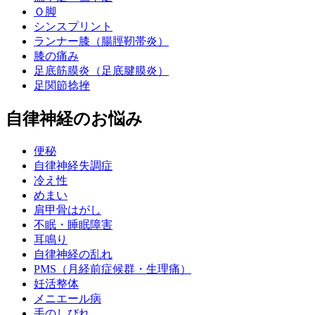
Ｏ脚
シンスプリント
ランナー膝（腸脛靭帯炎）
膝の痛み
足底筋膜炎（足底腱膜炎）
足関節捻挫
自律神経のお悩み
便秘
自律神経失調症
冷え性
めまい
肩甲骨はがし
不眠・睡眠障害
耳鳴り
自律神経の乱れ
PMS（月経前症候群・生理痛）
妊活整体
メニエール病
手のしびれ