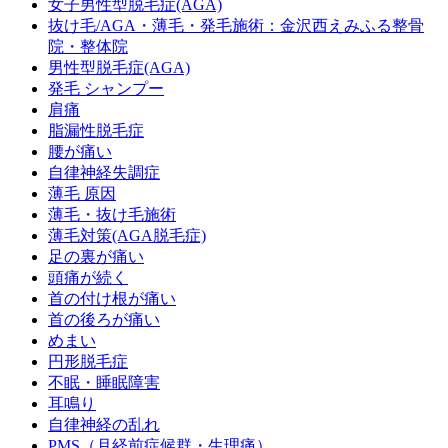
女子男性型脱毛症(AGA)
抜け毛/AGA・薄毛・発毛施術：金沢西えみふる整骨
院・整体院
男性型脱毛症(AGA)
発毛 シャンプー
肩痛
脂漏性脱毛症
腰が痛い
自律神経失調症
薄毛 原因
薄毛・抜け毛施術
薄毛対策(AGA脱毛症)
足の裏が痛い
頭痛が続く
首の付け根が痛い
首の後ろが痛い
めまい
円形脱毛症
不眠・睡眠障害
耳鳴り
自律神経の乱れ
PMS（月経前症候群・生理痛）