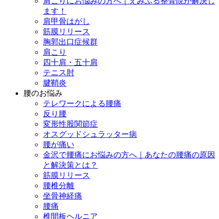
肩こりにお悩みの方へ｜えみふる整骨院が解決し
ます！
肩甲骨はがし
筋膜リリース
胸郭出口症候群
肩こり
四十肩・五十肩
テニス肘
腱鞘炎
腰のお悩み
テレワークによる腰痛
反り腰
変形性股関節症
オスグッドシュラッター病
腰が痛い
金沢で腰痛にお悩みの方へ｜あなたの腰痛の原因
と解決策とは？
筋膜リリース
腰椎分離
坐骨神経痛
腰痛
椎間板ヘルニア