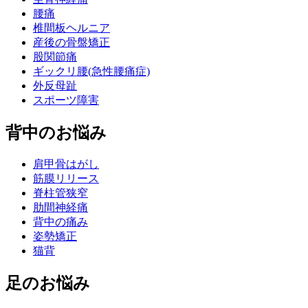
腰痛
椎間板ヘルニア
産後の骨盤矯正
股関節痛
ギックリ腰(急性腰痛症)
外反母趾
スポーツ障害
背中のお悩み
肩甲骨はがし
筋膜リリース
脊柱管狭窄
肋間神経痛
背中の痛み
姿勢矯正
猫背
足のお悩み