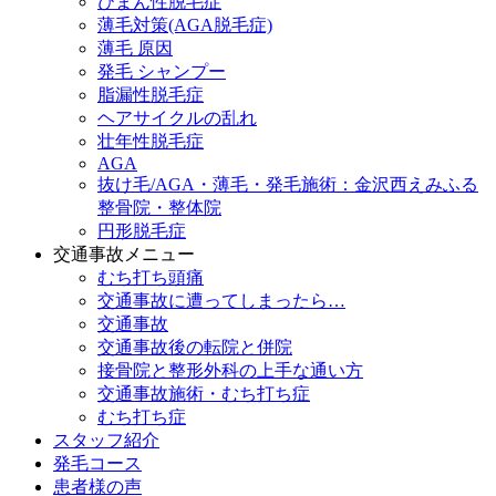
びまん性脱毛症
薄毛対策(AGA脱毛症)
薄毛 原因
発毛 シャンプー
脂漏性脱毛症
ヘアサイクルの乱れ
壮年性脱毛症
AGA
抜け毛/AGA・薄毛・発毛施術：金沢西えみふる
整骨院・整体院
円形脱毛症
交通事故メニュー
むち打ち頭痛
交通事故に遭ってしまったら…
交通事故
交通事故後の転院と併院
接骨院と整形外科の上手な通い方
交通事故施術・むち打ち症
むち打ち症
スタッフ紹介
発毛コース
患者様の声