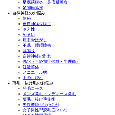
足底筋膜炎（足底腱膜炎）
足関節捻挫
自律神経のお悩み
便秘
自律神経失調症
冷え性
めまい
肩甲骨はがし
不眠・睡眠障害
耳鳴り
自律神経の乱れ
PMS（月経前症候群・生理痛）
妊活整体
メニエール病
手のしびれ
薄毛・抜け毛のお悩み
発毛コース
メンズ発毛・レディース発毛
薄毛・抜け毛施術
男性型脱毛症(AGA)
女子男性型脱毛症(AGA)