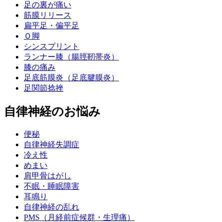
足の裏が痛い
筋膜リリース
扁平足・偏平足
Ｏ脚
シンスプリント
ランナー膝（腸脛靭帯炎）
膝の痛み
足底筋膜炎（足底腱膜炎）
足関節捻挫
自律神経のお悩み
便秘
自律神経失調症
冷え性
めまい
肩甲骨はがし
不眠・睡眠障害
耳鳴り
自律神経の乱れ
PMS（月経前症候群・生理痛）