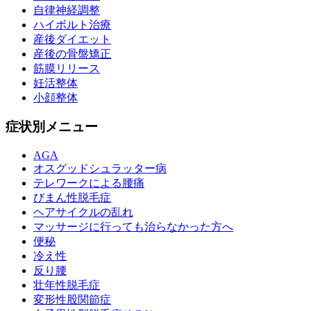
自律神経調整
ハイボルト治療
産後ダイエット
産後の骨盤矯正
筋膜リリース
妊活整体
小顔整体
症状別メニュー
AGA
オスグッドシュラッター病
テレワークによる腰痛
びまん性脱毛症
ヘアサイクルの乱れ
マッサージに行っても治らなかった方へ
便秘
冷え性
反り腰
壮年性脱毛症
変形性股関節症