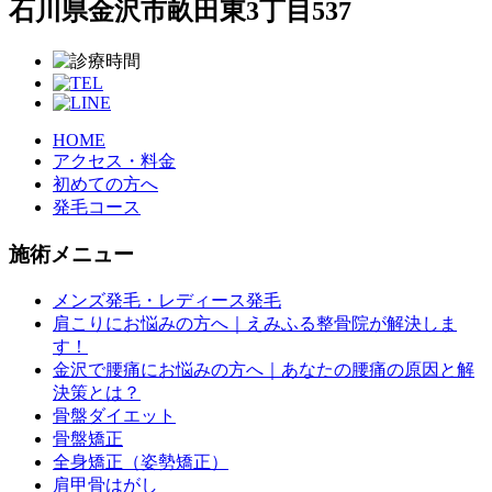
石川県金沢市畝田東3丁目537
HOME
アクセス・料金
初めての方へ
発毛コース
施術メニュー
メンズ発毛・レディース発毛
肩こりにお悩みの方へ｜えみふる整骨院が解決しま
す！
金沢で腰痛にお悩みの方へ｜あなたの腰痛の原因と解
決策とは？
骨盤ダイエット
骨盤矯正
全身矯正（姿勢矯正）
肩甲骨はがし