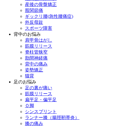
産後の骨盤矯正
股関節痛
ギックリ腰(急性腰痛症)
外反母趾
スポーツ障害
背中のお悩み
肩甲骨はがし
筋膜リリース
脊柱管狭窄
肋間神経痛
背中の痛み
姿勢矯正
猫背
足のお悩み
足の裏が痛い
筋膜リリース
扁平足・偏平足
Ｏ脚
シンスプリント
ランナー膝（腸脛靭帯炎）
膝の痛み