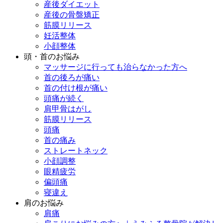
産後ダイエット
産後の骨盤矯正
筋膜リリース
妊活整体
小顔整体
頭・首のお悩み
マッサージに行っても治らなかった方へ
首の後ろが痛い
首の付け根が痛い
頭痛が続く
肩甲骨はがし
筋膜リリース
頭痛
首の痛み
ストレートネック
小顔調整
眼精疲労
偏頭痛
寝違え
肩のお悩み
肩痛