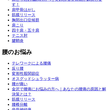
す！
肩甲骨はがし
筋膜リリース
胸郭出口症候群
肩こり
四十肩・五十肩
テニス肘
腱鞘炎
腰のお悩み
テレワークによる腰痛
反り腰
変形性股関節症
オスグッドシュラッター病
腰が痛い
金沢で腰痛にお悩みの方へ｜あなたの腰痛の原因と解
決策とは？
筋膜リリース
腰椎分離
坐骨神経痛