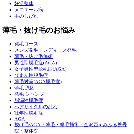
妊活整体
メニエール病
手のしびれ
薄毛・抜け毛のお悩み
発毛コース
メンズ発毛・レディース発毛
薄毛・抜け毛施術
男性型脱毛症(AGA)
女子男性型脱毛症(AGA)
びまん性脱毛症
薄毛対策(AGA脱毛症)
薄毛 原因
発毛 シャンプー
脂漏性脱毛症
ヘアサイクルの乱れ
壮年性脱毛症
AGA
抜け毛/AGA・薄毛・発毛施術：金沢西えみふる整骨
院・整体院