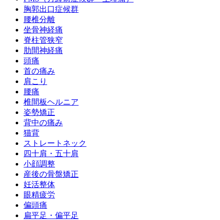
胸郭出口症候群
腰椎分離
坐骨神経痛
脊柱管狭窄
肋間神経痛
頭痛
首の痛み
肩こり
腰痛
椎間板ヘルニア
姿勢矯正
背中の痛み
猫背
ストレートネック
四十肩・五十肩
小顔調整
産後の骨盤矯正
妊活整体
眼精疲労
偏頭痛
扁平足・偏平足