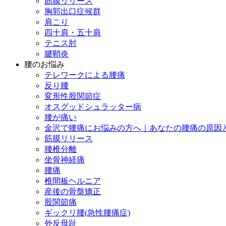
筋膜リリース
胸郭出口症候群
肩こり
四十肩・五十肩
テニス肘
腱鞘炎
腰のお悩み
テレワークによる腰痛
反り腰
変形性股関節症
オスグッドシュラッター病
腰が痛い
金沢で腰痛にお悩みの方へ｜あなたの腰痛の原因
筋膜リリース
腰椎分離
坐骨神経痛
腰痛
椎間板ヘルニア
産後の骨盤矯正
股関節痛
ギックリ腰(急性腰痛症)
外反母趾