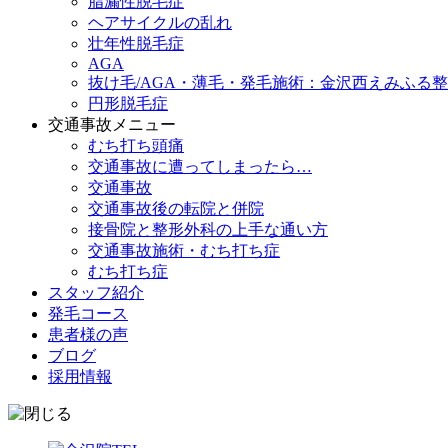
脂漏性脱毛症
ヘアサイクルの乱れ
壮年性脱毛症
AGA
抜け毛/AGA・薄毛・発毛施術：金沢西えみふる
円形脱毛症
交通事故メニュー
むち打ち頭痛
交通事故に遭ってしまったら…
交通事故
交通事故後の転院と併院
接骨院と整形外科の上手な通い方
交通事故施術・むち打ち症
むち打ち症
スタッフ紹介
発毛コース
患者様の声
ブログ
採用情報