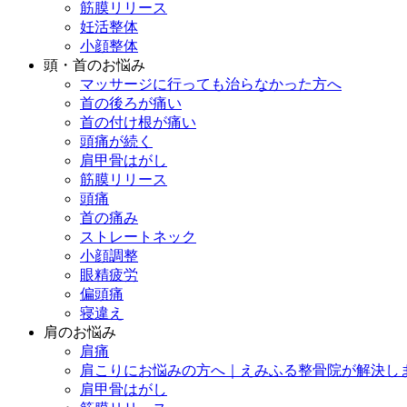
筋膜リリース
妊活整体
小顔整体
頭・首のお悩み
マッサージに行っても治らなかった方へ
首の後ろが痛い
首の付け根が痛い
頭痛が続く
肩甲骨はがし
筋膜リリース
頭痛
首の痛み
ストレートネック
小顔調整
眼精疲労
偏頭痛
寝違え
肩のお悩み
肩痛
肩こりにお悩みの方へ｜えみふる整骨院が解決し
肩甲骨はがし