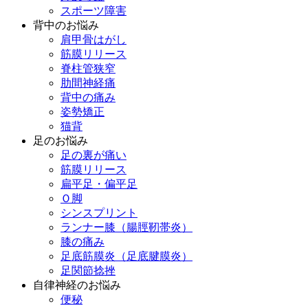
スポーツ障害
背中のお悩み
肩甲骨はがし
筋膜リリース
脊柱管狭窄
肋間神経痛
背中の痛み
姿勢矯正
猫背
足のお悩み
足の裏が痛い
筋膜リリース
扁平足・偏平足
Ｏ脚
シンスプリント
ランナー膝（腸脛靭帯炎）
膝の痛み
足底筋膜炎（足底腱膜炎）
足関節捻挫
自律神経のお悩み
便秘