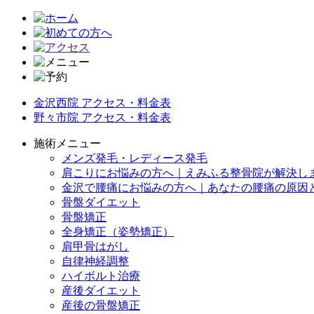
金沢西院 アクセス・料金表
野々市院 アクセス・料金表
施術メニュー
メンズ発毛・レディース発毛
肩こりにお悩みの方へ｜えみふる整骨院が解決し
金沢で腰痛にお悩みの方へ｜あなたの腰痛の原因
骨盤ダイエット
骨盤矯正
全身矯正（姿勢矯正）
肩甲骨はがし
自律神経調整
ハイボルト治療
産後ダイエット
産後の骨盤矯正