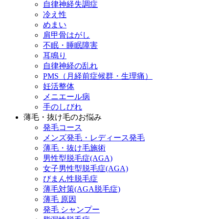
自律神経失調症
冷え性
めまい
肩甲骨はがし
不眠・睡眠障害
耳鳴り
自律神経の乱れ
PMS（月経前症候群・生理痛）
妊活整体
メニエール病
手のしびれ
薄毛・抜け毛のお悩み
発毛コース
メンズ発毛・レディース発毛
薄毛・抜け毛施術
男性型脱毛症(AGA)
女子男性型脱毛症(AGA)
びまん性脱毛症
薄毛対策(AGA脱毛症)
薄毛 原因
発毛 シャンプー