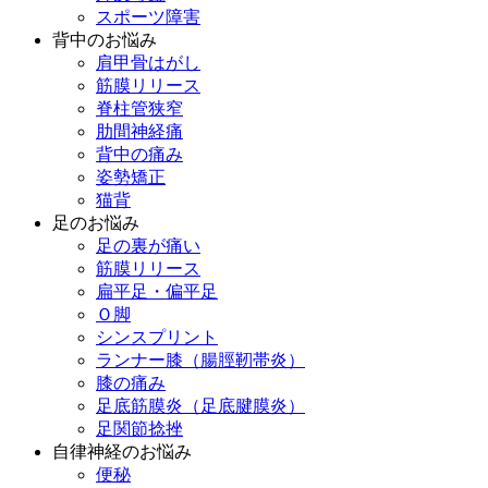
スポーツ障害
背中のお悩み
肩甲骨はがし
筋膜リリース
脊柱管狭窄
肋間神経痛
背中の痛み
姿勢矯正
猫背
足のお悩み
足の裏が痛い
筋膜リリース
扁平足・偏平足
Ｏ脚
シンスプリント
ランナー膝（腸脛靭帯炎）
膝の痛み
足底筋膜炎（足底腱膜炎）
足関節捻挫
自律神経のお悩み
便秘