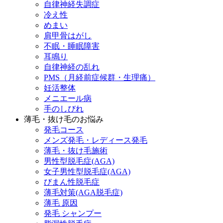
自律神経失調症
冷え性
めまい
肩甲骨はがし
不眠・睡眠障害
耳鳴り
自律神経の乱れ
PMS（月経前症候群・生理痛）
妊活整体
メニエール病
手のしびれ
薄毛・抜け毛のお悩み
発毛コース
メンズ発毛・レディース発毛
薄毛・抜け毛施術
男性型脱毛症(AGA)
女子男性型脱毛症(AGA)
びまん性脱毛症
薄毛対策(AGA脱毛症)
薄毛 原因
発毛 シャンプー