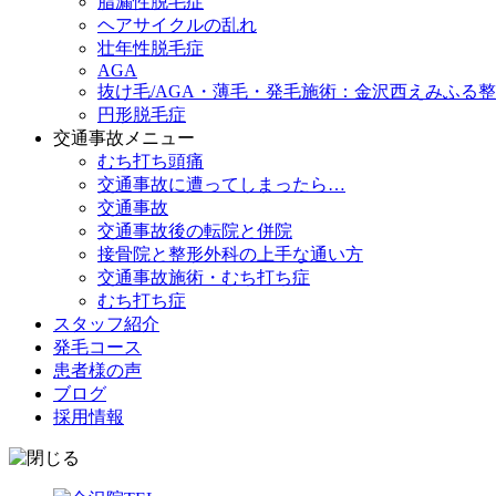
脂漏性脱毛症
ヘアサイクルの乱れ
壮年性脱毛症
AGA
抜け毛/AGA・薄毛・発毛施術：金沢西えみふる
円形脱毛症
交通事故メニュー
むち打ち頭痛
交通事故に遭ってしまったら…
交通事故
交通事故後の転院と併院
接骨院と整形外科の上手な通い方
交通事故施術・むち打ち症
むち打ち症
スタッフ紹介
発毛コース
患者様の声
ブログ
採用情報