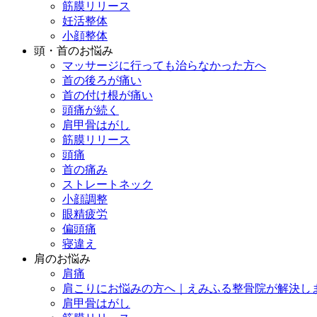
筋膜リリース
妊活整体
小顔整体
頭・首のお悩み
マッサージに行っても治らなかった方へ
首の後ろが痛い
首の付け根が痛い
頭痛が続く
肩甲骨はがし
筋膜リリース
頭痛
首の痛み
ストレートネック
小顔調整
眼精疲労
偏頭痛
寝違え
肩のお悩み
肩痛
肩こりにお悩みの方へ｜えみふる整骨院が解決し
肩甲骨はがし