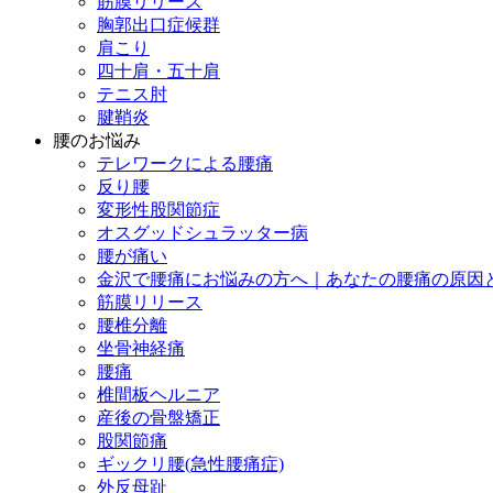
筋膜リリース
胸郭出口症候群
肩こり
四十肩・五十肩
テニス肘
腱鞘炎
腰のお悩み
テレワークによる腰痛
反り腰
変形性股関節症
オスグッドシュラッター病
腰が痛い
金沢で腰痛にお悩みの方へ｜あなたの腰痛の原因
筋膜リリース
腰椎分離
坐骨神経痛
腰痛
椎間板ヘルニア
産後の骨盤矯正
股関節痛
ギックリ腰(急性腰痛症)
外反母趾