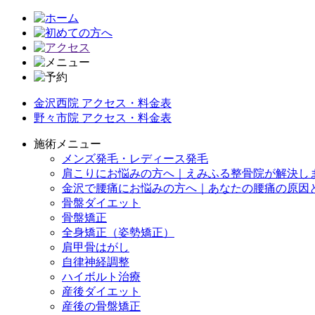
金沢西院 アクセス・料金表
野々市院 アクセス・料金表
施術メニュー
メンズ発毛・レディース発毛
肩こりにお悩みの方へ｜えみふる整骨院が解決し
金沢で腰痛にお悩みの方へ｜あなたの腰痛の原因
骨盤ダイエット
骨盤矯正
全身矯正（姿勢矯正）
肩甲骨はがし
自律神経調整
ハイボルト治療
産後ダイエット
産後の骨盤矯正