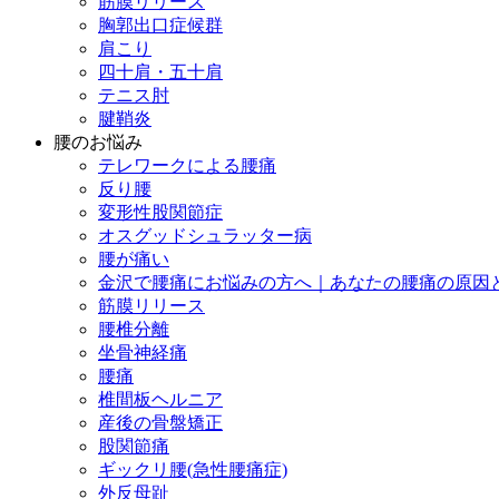
筋膜リリース
胸郭出口症候群
肩こり
四十肩・五十肩
テニス肘
腱鞘炎
腰のお悩み
テレワークによる腰痛
反り腰
変形性股関節症
オスグッドシュラッター病
腰が痛い
金沢で腰痛にお悩みの方へ｜あなたの腰痛の原因
筋膜リリース
腰椎分離
坐骨神経痛
腰痛
椎間板ヘルニア
産後の骨盤矯正
股関節痛
ギックリ腰(急性腰痛症)
外反母趾