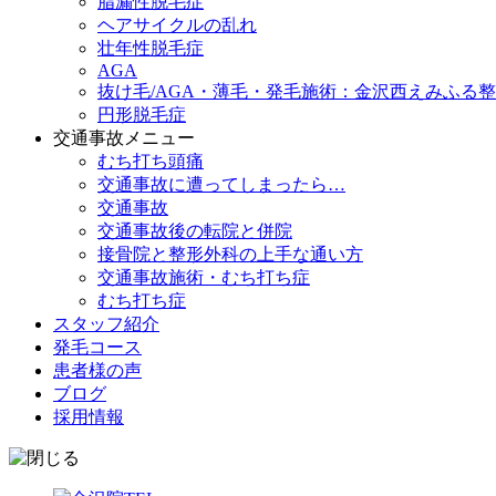
脂漏性脱毛症
ヘアサイクルの乱れ
壮年性脱毛症
AGA
抜け毛/AGA・薄毛・発毛施術：金沢西えみふる
円形脱毛症
交通事故メニュー
むち打ち頭痛
交通事故に遭ってしまったら…
交通事故
交通事故後の転院と併院
接骨院と整形外科の上手な通い方
交通事故施術・むち打ち症
むち打ち症
スタッフ紹介
発毛コース
患者様の声
ブログ
採用情報