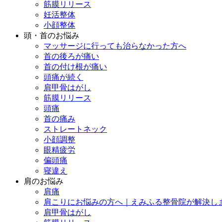
筋膜リリース
妊活整体
小顔整体
頭・首のお悩み
マッサージに行っても治らなかった方へ
首の後ろが痛い
首の付け根が痛い
頭痛が続く
肩甲骨はがし
筋膜リリース
頭痛
首の痛み
ストレートネック
小顔調整
眼精疲労
偏頭痛
寝違え
肩のお悩み
肩痛
肩こりにお悩みの方へ｜えみふる整骨院が解決し
肩甲骨はがし