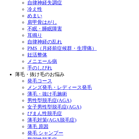
自律神経失調症
冷え性
めまい
肩甲骨はがし
不眠・睡眠障害
耳鳴り
自律神経の乱れ
PMS（月経前症候群・生理痛）
妊活整体
メニエール病
手のしびれ
薄毛・抜け毛のお悩み
発毛コース
メンズ発毛・レディース発毛
薄毛・抜け毛施術
男性型脱毛症(AGA)
女子男性型脱毛症(AGA)
びまん性脱毛症
薄毛対策(AGA脱毛症)
薄毛 原因
発毛 シャンプー