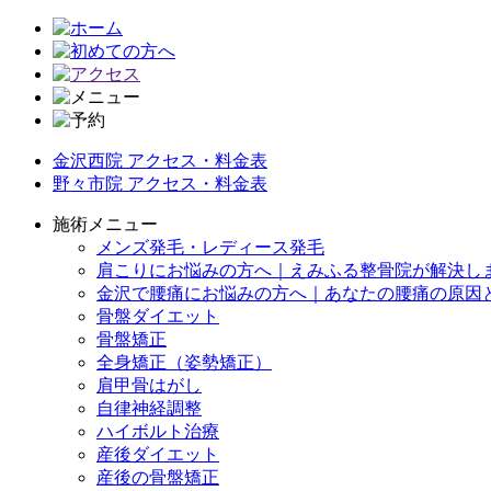
金沢西院 アクセス・料金表
野々市院 アクセス・料金表
施術メニュー
メンズ発毛・レディース発毛
肩こりにお悩みの方へ｜えみふる整骨院が解決し
金沢で腰痛にお悩みの方へ｜あなたの腰痛の原因
骨盤ダイエット
骨盤矯正
全身矯正（姿勢矯正）
肩甲骨はがし
自律神経調整
ハイボルト治療
産後ダイエット
産後の骨盤矯正