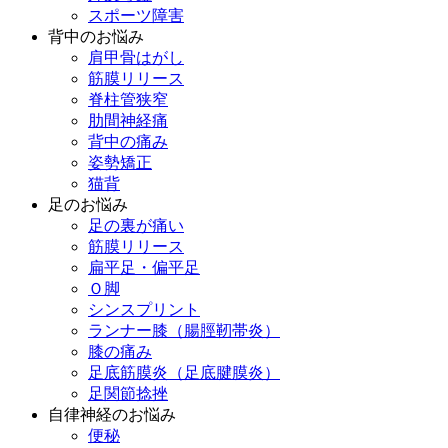
スポーツ障害
背中のお悩み
肩甲骨はがし
筋膜リリース
脊柱管狭窄
肋間神経痛
背中の痛み
姿勢矯正
猫背
足のお悩み
足の裏が痛い
筋膜リリース
扁平足・偏平足
Ｏ脚
シンスプリント
ランナー膝（腸脛靭帯炎）
膝の痛み
足底筋膜炎（足底腱膜炎）
足関節捻挫
自律神経のお悩み
便秘