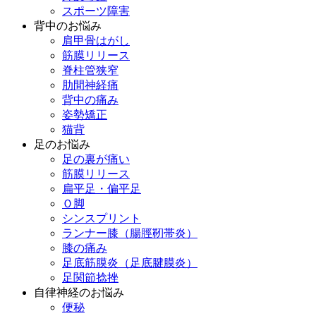
スポーツ障害
背中のお悩み
肩甲骨はがし
筋膜リリース
脊柱管狭窄
肋間神経痛
背中の痛み
姿勢矯正
猫背
足のお悩み
足の裏が痛い
筋膜リリース
扁平足・偏平足
Ｏ脚
シンスプリント
ランナー膝（腸脛靭帯炎）
膝の痛み
足底筋膜炎（足底腱膜炎）
足関節捻挫
自律神経のお悩み
便秘