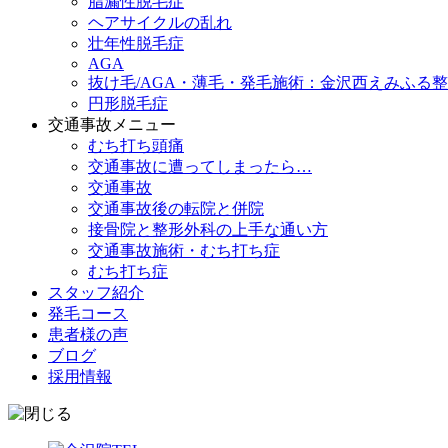
脂漏性脱毛症
ヘアサイクルの乱れ
壮年性脱毛症
AGA
抜け毛/AGA・薄毛・発毛施術：金沢西えみふる
円形脱毛症
交通事故メニュー
むち打ち頭痛
交通事故に遭ってしまったら…
交通事故
交通事故後の転院と併院
接骨院と整形外科の上手な通い方
交通事故施術・むち打ち症
むち打ち症
スタッフ紹介
発毛コース
患者様の声
ブログ
採用情報