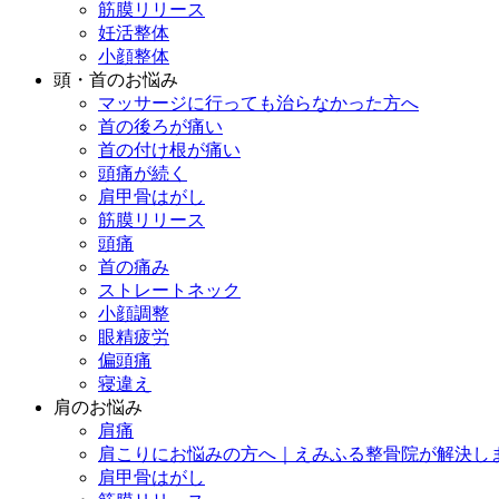
筋膜リリース
妊活整体
小顔整体
頭・首のお悩み
マッサージに行っても治らなかった方へ
首の後ろが痛い
首の付け根が痛い
頭痛が続く
肩甲骨はがし
筋膜リリース
頭痛
首の痛み
ストレートネック
小顔調整
眼精疲労
偏頭痛
寝違え
肩のお悩み
肩痛
肩こりにお悩みの方へ｜えみふる整骨院が解決し
肩甲骨はがし