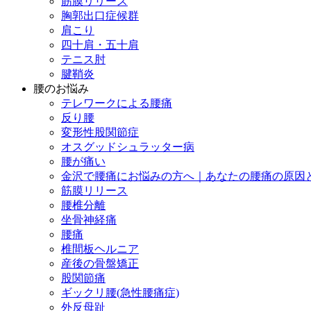
筋膜リリース
胸郭出口症候群
肩こり
四十肩・五十肩
テニス肘
腱鞘炎
腰のお悩み
テレワークによる腰痛
反り腰
変形性股関節症
オスグッドシュラッター病
腰が痛い
金沢で腰痛にお悩みの方へ｜あなたの腰痛の原因
筋膜リリース
腰椎分離
坐骨神経痛
腰痛
椎間板ヘルニア
産後の骨盤矯正
股関節痛
ギックリ腰(急性腰痛症)
外反母趾