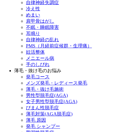
自律神経失調症
冷え性
めまい
肩甲骨はがし
不眠・睡眠障害
耳鳴り
自律神経の乱れ
PMS（月経前症候群・生理痛）
妊活整体
メニエール病
手のしびれ
薄毛・抜け毛のお悩み
発毛コース
メンズ発毛・レディース発毛
薄毛・抜け毛施術
男性型脱毛症(AGA)
女子男性型脱毛症(AGA)
びまん性脱毛症
薄毛対策(AGA脱毛症)
薄毛 原因
発毛 シャンプー