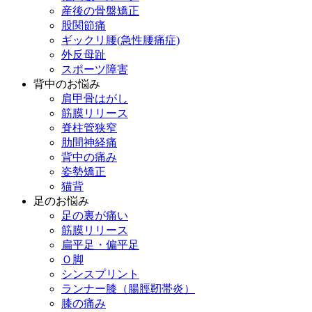
産後の骨盤矯正
股関節痛
ギックリ腰(急性腰痛症)
外反母趾
スポーツ障害
背中のお悩み
肩甲骨はがし
筋膜リリース
脊柱管狭窄
肋間神経痛
背中の痛み
姿勢矯正
猫背
足のお悩み
足の裏が痛い
筋膜リリース
扁平足・偏平足
Ｏ脚
シンスプリント
ランナー膝（腸脛靭帯炎）
膝の痛み