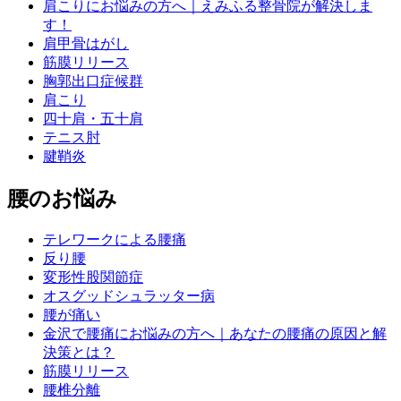
肩こりにお悩みの方へ｜えみふる整骨院が解決しま
す！
肩甲骨はがし
筋膜リリース
胸郭出口症候群
肩こり
四十肩・五十肩
テニス肘
腱鞘炎
腰のお悩み
テレワークによる腰痛
反り腰
変形性股関節症
オスグッドシュラッター病
腰が痛い
金沢で腰痛にお悩みの方へ｜あなたの腰痛の原因と解
決策とは？
筋膜リリース
腰椎分離