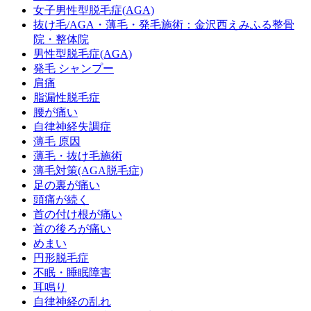
女子男性型脱毛症(AGA)
抜け毛/AGA・薄毛・発毛施術：金沢西えみふる整骨
院・整体院
男性型脱毛症(AGA)
発毛 シャンプー
肩痛
脂漏性脱毛症
腰が痛い
自律神経失調症
薄毛 原因
薄毛・抜け毛施術
薄毛対策(AGA脱毛症)
足の裏が痛い
頭痛が続く
首の付け根が痛い
首の後ろが痛い
めまい
円形脱毛症
不眠・睡眠障害
耳鳴り
自律神経の乱れ