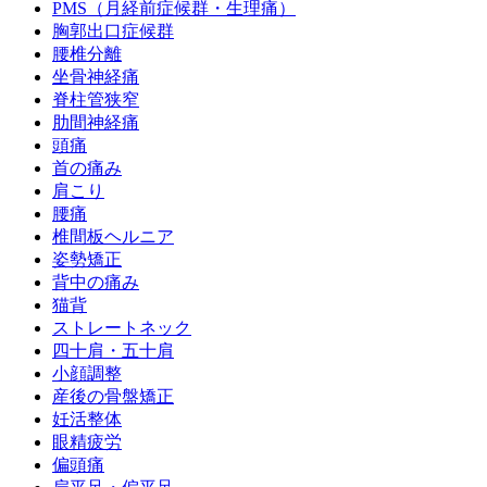
PMS（月経前症候群・生理痛）
胸郭出口症候群
腰椎分離
坐骨神経痛
脊柱管狭窄
肋間神経痛
頭痛
首の痛み
肩こり
腰痛
椎間板ヘルニア
姿勢矯正
背中の痛み
猫背
ストレートネック
四十肩・五十肩
小顔調整
産後の骨盤矯正
妊活整体
眼精疲労
偏頭痛