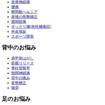
坐骨神経痛
腰痛
椎間板ヘルニア
産後の骨盤矯正
股関節痛
ギックリ腰(急性腰痛症)
外反母趾
スポーツ障害
背中のお悩み
肩甲骨はがし
筋膜リリース
脊柱管狭窄
肋間神経痛
背中の痛み
姿勢矯正
猫背
足のお悩み