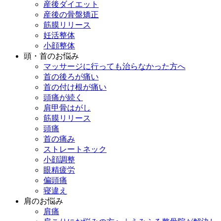
産後ダイエット
産後の骨盤矯正
筋膜リリース
妊活整体
小顔整体
頭・首のお悩み
マッサージに行っても治らなかった方へ
首の後ろが痛い
首の付け根が痛い
頭痛が続く
肩甲骨はがし
筋膜リリース
頭痛
首の痛み
ストレートネック
小顔調整
眼精疲労
偏頭痛
寝違え
肩のお悩み
肩痛