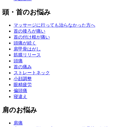
頭・首のお悩み
マッサージに行っても治らなかった方へ
首の後ろが痛い
首の付け根が痛い
頭痛が続く
肩甲骨はがし
筋膜リリース
頭痛
首の痛み
ストレートネック
小顔調整
眼精疲労
偏頭痛
寝違え
肩のお悩み
肩痛