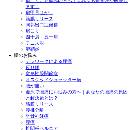
肩こりにお悩みの方へ｜えみふる整骨院が解決し
ます！
肩甲骨はがし
筋膜リリース
胸郭出口症候群
肩こり
四十肩・五十肩
テニス肘
腱鞘炎
腰のお悩み
テレワークによる腰痛
反り腰
変形性股関節症
オスグッドシュラッター病
腰が痛い
金沢で腰痛にお悩みの方へ｜あなたの腰痛の原因
と解決策とは？
筋膜リリース
腰椎分離
坐骨神経痛
腰痛
椎間板ヘルニア