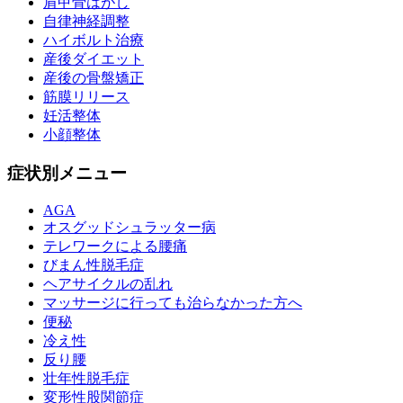
肩甲骨はがし
自律神経調整
ハイボルト治療
産後ダイエット
産後の骨盤矯正
筋膜リリース
妊活整体
小顔整体
症状別メニュー
AGA
オスグッドシュラッター病
テレワークによる腰痛
びまん性脱毛症
ヘアサイクルの乱れ
マッサージに行っても治らなかった方へ
便秘
冷え性
反り腰
壮年性脱毛症
変形性股関節症