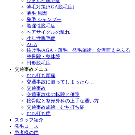
びまん性脱毛症
薄毛対策(AGA脱毛症)
薄毛 原因
発毛 シャンプー
脂漏性脱毛症
ヘアサイクルの乱れ
壮年性脱毛症
AGA
抜け毛/AGA・薄毛・発毛施術：金沢西えみふる
整骨院・整体院
円形脱毛症
交通事故メニュー
むち打ち頭痛
交通事故に遭ってしまったら…
交通事故
交通事故後の転院と併院
接骨院と整形外科の上手な通い方
交通事故施術・むち打ち症
むち打ち症
スタッフ紹介
発毛コース
患者様の声