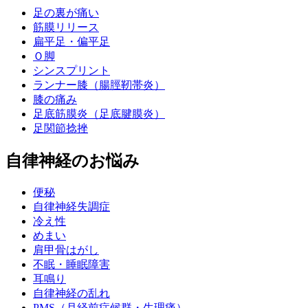
足の裏が痛い
筋膜リリース
扁平足・偏平足
Ｏ脚
シンスプリント
ランナー膝（腸脛靭帯炎）
膝の痛み
足底筋膜炎（足底腱膜炎）
足関節捻挫
自律神経のお悩み
便秘
自律神経失調症
冷え性
めまい
肩甲骨はがし
不眠・睡眠障害
耳鳴り
自律神経の乱れ
PMS（月経前症候群・生理痛）