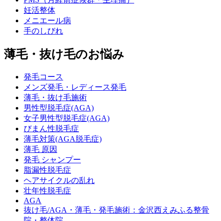
妊活整体
メニエール病
手のしびれ
薄毛・抜け毛のお悩み
発毛コース
メンズ発毛・レディース発毛
薄毛・抜け毛施術
男性型脱毛症(AGA)
女子男性型脱毛症(AGA)
びまん性脱毛症
薄毛対策(AGA脱毛症)
薄毛 原因
発毛 シャンプー
脂漏性脱毛症
ヘアサイクルの乱れ
壮年性脱毛症
AGA
抜け毛/AGA・薄毛・発毛施術：金沢西えみふる整骨
院・整体院