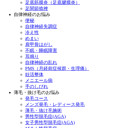
足底筋膜炎（足底腱膜炎）
足関節捻挫
自律神経のお悩み
便秘
自律神経失調症
冷え性
めまい
肩甲骨はがし
不眠・睡眠障害
耳鳴り
自律神経の乱れ
PMS（月経前症候群・生理痛）
妊活整体
メニエール病
手のしびれ
薄毛・抜け毛のお悩み
発毛コース
メンズ発毛・レディース発毛
薄毛・抜け毛施術
男性型脱毛症(AGA)
女子男性型脱毛症(AGA)