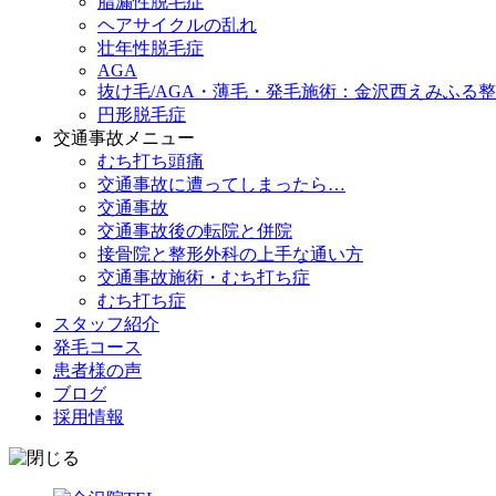
脂漏性脱毛症
ヘアサイクルの乱れ
壮年性脱毛症
AGA
抜け毛/AGA・薄毛・発毛施術：金沢西えみふる
円形脱毛症
交通事故メニュー
むち打ち頭痛
交通事故に遭ってしまったら…
交通事故
交通事故後の転院と併院
接骨院と整形外科の上手な通い方
交通事故施術・むち打ち症
むち打ち症
スタッフ紹介
発毛コース
患者様の声
ブログ
採用情報