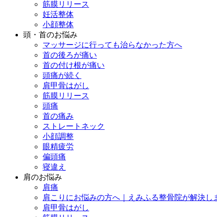
筋膜リリース
妊活整体
小顔整体
頭・首のお悩み
マッサージに行っても治らなかった方へ
首の後ろが痛い
首の付け根が痛い
頭痛が続く
肩甲骨はがし
筋膜リリース
頭痛
首の痛み
ストレートネック
小顔調整
眼精疲労
偏頭痛
寝違え
肩のお悩み
肩痛
肩こりにお悩みの方へ｜えみふる整骨院が解決し
肩甲骨はがし