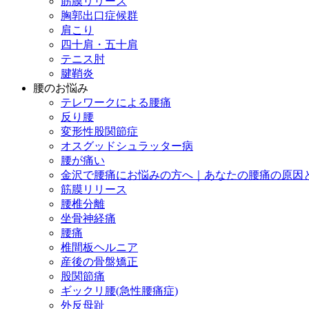
筋膜リリース
胸郭出口症候群
肩こり
四十肩・五十肩
テニス肘
腱鞘炎
腰のお悩み
テレワークによる腰痛
反り腰
変形性股関節症
オスグッドシュラッター病
腰が痛い
金沢で腰痛にお悩みの方へ｜あなたの腰痛の原因
筋膜リリース
腰椎分離
坐骨神経痛
腰痛
椎間板ヘルニア
産後の骨盤矯正
股関節痛
ギックリ腰(急性腰痛症)
外反母趾