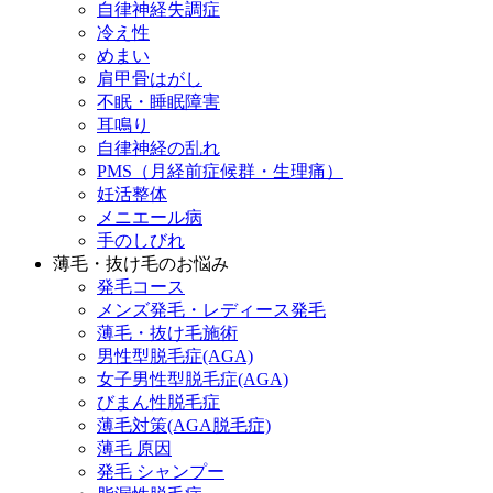
自律神経失調症
冷え性
めまい
肩甲骨はがし
不眠・睡眠障害
耳鳴り
自律神経の乱れ
PMS（月経前症候群・生理痛）
妊活整体
メニエール病
手のしびれ
薄毛・抜け毛のお悩み
発毛コース
メンズ発毛・レディース発毛
薄毛・抜け毛施術
男性型脱毛症(AGA)
女子男性型脱毛症(AGA)
びまん性脱毛症
薄毛対策(AGA脱毛症)
薄毛 原因
発毛 シャンプー