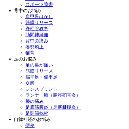
スポーツ障害
背中のお悩み
肩甲骨はがし
筋膜リリース
脊柱管狭窄
肋間神経痛
背中の痛み
姿勢矯正
猫背
足のお悩み
足の裏が痛い
筋膜リリース
扁平足・偏平足
Ｏ脚
シンスプリント
ランナー膝（腸脛靭帯炎）
膝の痛み
足底筋膜炎（足底腱膜炎）
足関節捻挫
自律神経のお悩み
便秘