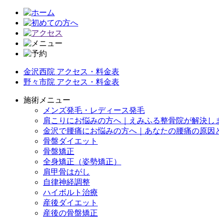
金沢西院 アクセス・料金表
野々市院 アクセス・料金表
施術メニュー
メンズ発毛・レディース発毛
肩こりにお悩みの方へ｜えみふる整骨院が解決し
金沢で腰痛にお悩みの方へ｜あなたの腰痛の原因
骨盤ダイエット
骨盤矯正
全身矯正（姿勢矯正）
肩甲骨はがし
自律神経調整
ハイボルト治療
産後ダイエット
産後の骨盤矯正